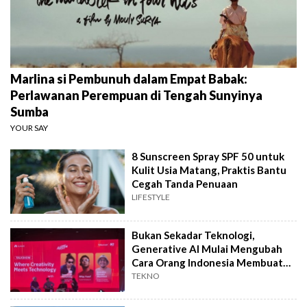
Marlina si Pembunuh dalam Empat Babak:
Perlawanan Perempuan di Tengah Sunyinya
Sumba
YOUR SAY
8 Sunscreen Spray SPF 50 untuk
Kulit Usia Matang, Praktis Bantu
Cegah Tanda Penuaan
LIFESTYLE
Bukan Sekadar Teknologi,
Generative AI Mulai Mengubah
Cara Orang Indonesia Membuat
Film
TEKNO