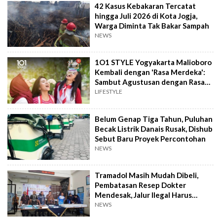
42 Kasus Kebakaran Tercatat
hingga Juli 2026 di Kota Jogja,
Warga Diminta Tak Bakar Sampah
NEWS
1O1 STYLE Yogyakarta Malioboro
Kembali dengan 'Rasa Merdeka':
Sambut Agustusan dengan Rasa
dan Tawa
LIFESTYLE
Belum Genap Tiga Tahun, Puluhan
Becak Listrik Danais Rusak, Dishub
Sebut Baru Proyek Percontohan
NEWS
Tramadol Masih Mudah Dibeli,
Pembatasan Resep Dokter
Mendesak, Jalur Ilegal Harus
Distop
NEWS