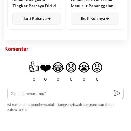
Tingkat Percaya Diri dan
Menurut Penanggalan
Karisma
Jawa
Ikuti Kuisnya ➔
Ikuti Kuisnya ➔
Komentar
👍
❤️
😂
😧
😭
😡
0
0
0
0
0
0
Isi komentar sepenuhnya adalah tanggung jawab pengguna dan diatur
dalam UU ITE