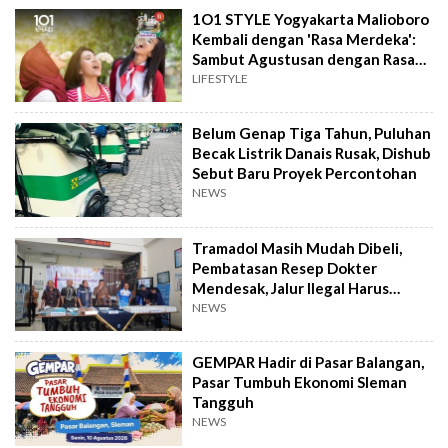
1O1 STYLE Yogyakarta Malioboro
Kembali dengan 'Rasa Merdeka':
Sambut Agustusan dengan Rasa
dan Tawa
LIFESTYLE
Belum Genap Tiga Tahun, Puluhan
Becak Listrik Danais Rusak, Dishub
Sebut Baru Proyek Percontohan
NEWS
Tramadol Masih Mudah Dibeli,
Pembatasan Resep Dokter
Mendesak, Jalur Ilegal Harus
Distop
NEWS
GEMPAR Hadir di Pasar Balangan,
Pasar Tumbuh Ekonomi Sleman
Tangguh
NEWS