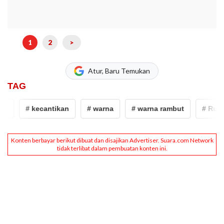
1
2
>
Atur, Baru Temukan
TAG
# kecantikan
# warna
# warna rambut
# Ruang 