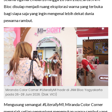
Bloc disulap menjadi ruang eksplorasi warna yang terbuka
bagi siapa saja yang ingin mengenal lebih dekat dunia
pewarna rambut.
Miranda Color Corner #LiterallyMI hadir di JNM Bloc Yogyakarta
pada 26–28 Juni 2026. (Dok: VICI)
Mengusung semangat
#LiterallyMI
, Miranda Color Corner
mengajak setiap pengunjung menemukan warna rambut yang