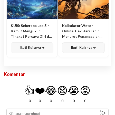
KUIS: Seberapa Leo Sih
Kalkulator Weton
Kamu? Mengukur
Online, Cek Hari Lahir
Tingkat Percaya Diri dan
Menurut Penanggalan
Karisma
Jawa
Ikuti Kuisnya ➔
Ikuti Kuisnya ➔
Komentar
👍
❤️
😂
😧
😭
😡
0
0
0
0
0
0