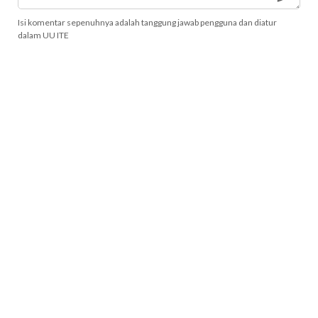
Isi komentar sepenuhnya adalah tanggung jawab pengguna dan diatur
dalam UU ITE