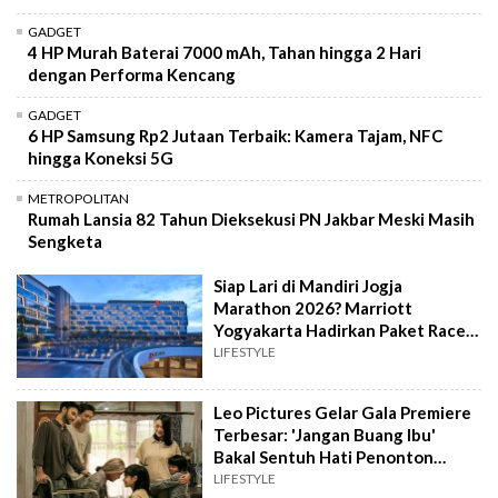
GADGET
4 HP Murah Baterai 7000 mAh, Tahan hingga 2 Hari
dengan Performa Kencang
GADGET
6 HP Samsung Rp2 Jutaan Terbaik: Kamera Tajam, NFC
hingga Koneksi 5G
METROPOLITAN
Rumah Lansia 82 Tahun Dieksekusi PN Jakbar Meski Masih
Sengketa
Siap Lari di Mandiri Jogja
Marathon 2026? Marriott
Yogyakarta Hadirkan Paket Race
& Rest Bagi Pelari
LIFESTYLE
Leo Pictures Gelar Gala Premiere
Terbesar: 'Jangan Buang Ibu'
Bakal Sentuh Hati Penonton
Indonesia
LIFESTYLE