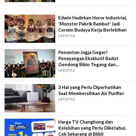
Edwin Hadirkan Horor Industrial,
'Monster Pabrik Rambut' Jadi
Cermin Budaya Kerja Berlebihan
LIFESTYLE
Penonton Jogja Geger!
Penayangan Eksklusif Badut
Gendong Bikin Tegang dan
Campur Aduk Emosi
LIFESTYLE
3 Hal yang Perlu Diperhatikan
Saat Membersihkan Air Purifier
LIFESTYLE
Harga TV Changhong dan
Kelebihan yang Perlu Diketahui,
Cek Sekarang di Blibli