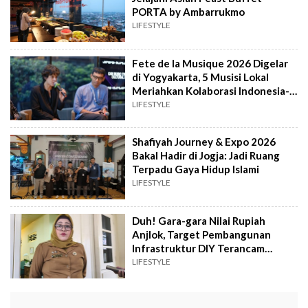
PORTA by Ambarrukmo
LIFESTYLE
Fete de la Musique 2026 Digelar
di Yogyakarta, 5 Musisi Lokal
Meriahkan Kolaborasi Indonesia-
Prancis
LIFESTYLE
Shafiyah Journey & Expo 2026
Bakal Hadir di Jogja: Jadi Ruang
Terpadu Gaya Hidup Islami
LIFESTYLE
Duh! Gara-gara Nilai Rupiah
Anjlok, Target Pembangunan
Infrastruktur DIY Terancam
Meleset
LIFESTYLE