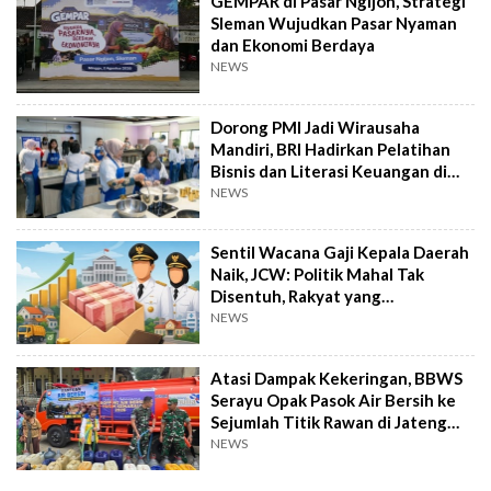
GEMPAR di Pasar Ngijon, Strategi
Sleman Wujudkan Pasar Nyaman
dan Ekonomi Berdaya
NEWS
Dorong PMI Jadi Wirausaha
Mandiri, BRI Hadirkan Pelatihan
Bisnis dan Literasi Keuangan di
Taiwan
NEWS
Sentil Wacana Gaji Kepala Daerah
Naik, JCW: Politik Mahal Tak
Disentuh, Rakyat yang
Menanggung
NEWS
Atasi Dampak Kekeringan, BBWS
Serayu Opak Pasok Air Bersih ke
Sejumlah Titik Rawan di Jateng
dan DIY
NEWS