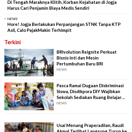
Di Tengah Maraknya Klitih, Korban Kejahatan di Jogja
Harus Cari Penjamin Biaya Medis Sendiri
NEWS
Hore! Jogja Berlakukan Perpanjangan STNK Tanpa KTP
Asli, Calo PajakMakin Terhimpit
Terkini
BRIvolution Reignite Perkuat
Bisnis Inti dan Mesin
Pertumbuhan Baru BRI
NEWS
Pasca Ramai Dugaan Diskriminasi
Siswa, Disdikpora DIY Wajibkan
Sekolah Sediakan Ruang Belajar
Agama
NEWS
Usai Menang Praperadilan, Raudi
Akmal Terlihat Langsung Turun ke