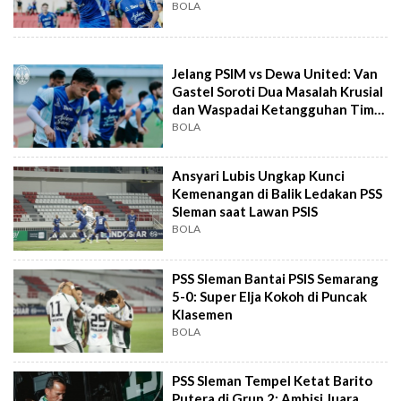
BOLA
Jelang PSIM vs Dewa United: Van
Gastel Soroti Dua Masalah Krusial
dan Waspadai Ketangguhan Tim
Tamu
BOLA
Ansyari Lubis Ungkap Kunci
Kemenangan di Balik Ledakan PSS
Sleman saat Lawan PSIS
BOLA
PSS Sleman Bantai PSIS Semarang
5-0: Super Elja Kokoh di Puncak
Klasemen
BOLA
PSS Sleman Tempel Ketat Barito
Putera di Grup 2: Ambisi Juara