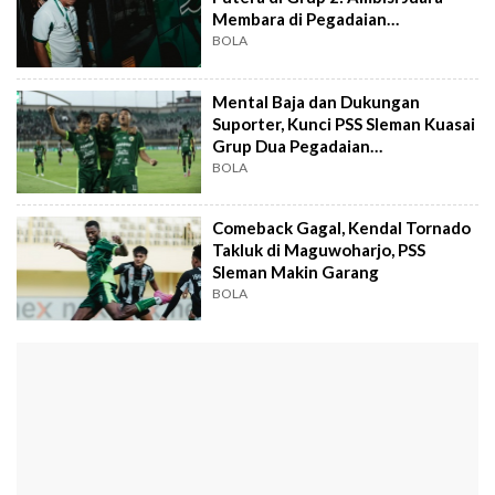
Membara di Pegadaian
Championship 2026
BOLA
Mental Baja dan Dukungan
Suporter, Kunci PSS Sleman Kuasai
Grup Dua Pegadaian
Championship
BOLA
Comeback Gagal, Kendal Tornado
Takluk di Maguwoharjo, PSS
Sleman Makin Garang
BOLA