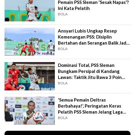
Pemain PSS Sleman 'Sesak Napas'?
Ini Kata Pelatih
BOLA
Ansyari Lubis Ungkap Resep
Kemenangan PSS: Disiplin
Bertahan dan Serangan Balik Jadi
Momok Lawan
BOLA
Dominasi Total, PSS Sleman
Bungkam Persipal di Kandang
Lawan: Taktik Jitu Bawa 3 Poin
Penuh
BOLA
'Semua Pemain Deltras
Berbahaya!', Peringatan Keras
Pelatih PSS Sleman Jelang Laga
Sengit
BOLA