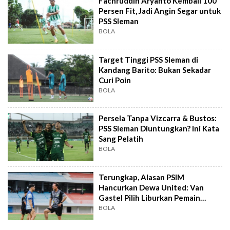
Fachruddin Aryanto Kembali 100
Persen Fit, Jadi Angin Segar untuk
PSS Sleman
BOLA
Target Tinggi PSS Sleman di
Kandang Barito: Bukan Sekadar
Curi Poin
BOLA
Persela Tanpa Vizcarra & Bustos:
PSS Sleman Diuntungkan? Ini Kata
Sang Pelatih
BOLA
Terungkap, Alasan PSIM
Hancurkan Dewa United: Van
Gastel Pilih Liburkan Pemain
Setelah Kalah
BOLA