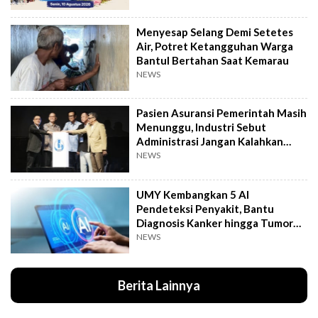
Menyesap Selang Demi Setetes
Air, Potret Ketangguhan Warga
Bantul Bertahan Saat Kemarau
NEWS
Pasien Asuransi Pemerintah Masih
Menunggu, Industri Sebut
Administrasi Jangan Kalahkan
Kemanusiaan
NEWS
UMY Kembangkan 5 AI
Pendeteksi Penyakit, Bantu
Diagnosis Kanker hingga Tumor
Otak Lebih Cepat
NEWS
Berita Lainnya