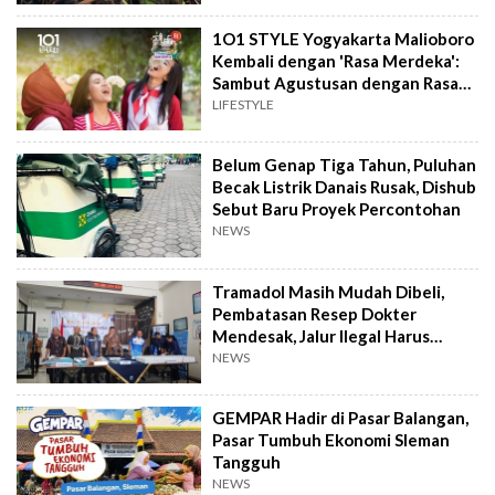
1O1 STYLE Yogyakarta Malioboro
Kembali dengan 'Rasa Merdeka':
Sambut Agustusan dengan Rasa
dan Tawa
LIFESTYLE
Belum Genap Tiga Tahun, Puluhan
Becak Listrik Danais Rusak, Dishub
Sebut Baru Proyek Percontohan
NEWS
Tramadol Masih Mudah Dibeli,
Pembatasan Resep Dokter
Mendesak, Jalur Ilegal Harus
Distop
NEWS
GEMPAR Hadir di Pasar Balangan,
Pasar Tumbuh Ekonomi Sleman
Tangguh
NEWS