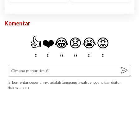
Komentar
👍
❤️
😂
😧
😭
😡
0
0
0
0
0
0
Isi komentar sepenuhnya adalah tanggung jawab pengguna dan diatur
dalam UU ITE