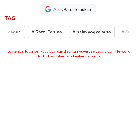
Atur, Baru Temukan
TAG
r League
# Razzi Taruna
# psim yogyakarta
# Super