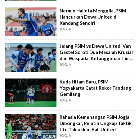
Nermin Haljeta Menggila, PSIM
Hancurkan Dewa United di
Kandang Sendiri
JOGJA
Jelang PSIM vs Dewa United: Van
Gastel Soroti Dua Masalah Krusial
dan Waspadai Ketangguhan Tim
Tamu
JOGJA
Kuda Hitam Baru, PSIM
Yogyakarta Catat Rekor Tandang
Gemilang
JOGJA
Rahasia Kemenangan PSIM Jogja
Dibongkar, Pelatih Ungkap Taktik
Jitu Taklukkan Bali United
JOGJA