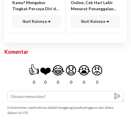
Kamu? Mengukur
Online, Cek Hari Lahir
Tingkat Percaya Diri dan
Menurut Penanggalan
Karisma
Jawa
Ikuti Kuisnya ➔
Ikuti Kuisnya ➔
Komentar
👍
❤️
😂
😧
😭
😡
0
0
0
0
0
0
Isi komentar sepenuhnya adalah tanggung jawab pengguna dan diatur
dalam UU ITE