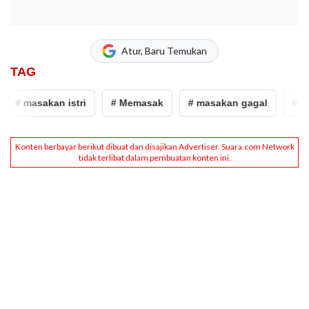
Atur, Baru Temukan
TAG
 masakan istri
# Memasak
# masakan gagal
# belaj