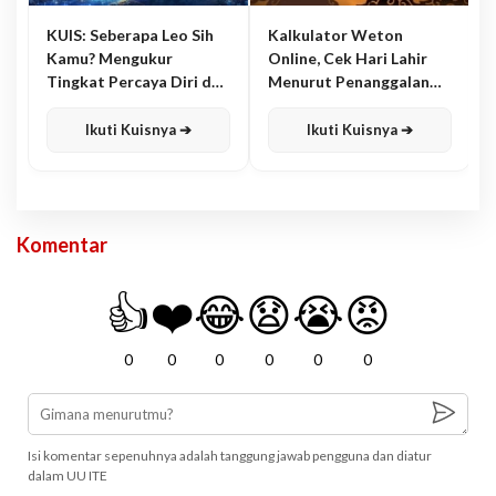
KUIS: Seberapa Leo Sih
Kalkulator Weton
Kamu? Mengukur
Online, Cek Hari Lahir
Tingkat Percaya Diri dan
Menurut Penanggalan
Karisma
Jawa
Ikuti Kuisnya ➔
Ikuti Kuisnya ➔
Komentar
👍
❤️
😂
😧
😭
😡
0
0
0
0
0
0
Isi komentar sepenuhnya adalah tanggung jawab pengguna dan diatur
dalam UU ITE