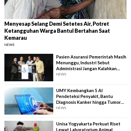
Menyesap Selang Demi Setetes Air, Potret
Ketangguhan Warga Bantul Bertahan Saat
Kemarau
NEWS
Pasien Asuransi Pemerintah Masih
Menunggu, Industri Sebut
Administrasi Jangan Kalahkan
Kemanusiaan
NEWS
UMY Kembangkan 5 AI
Pendeteksi Penyakit, Bantu
Diagnosis Kanker hingga Tumor
Otak Lebih Cepat
NEWS
Unisa Yogyakarta Perkuat Riset
Lewat Laboratorium Animal