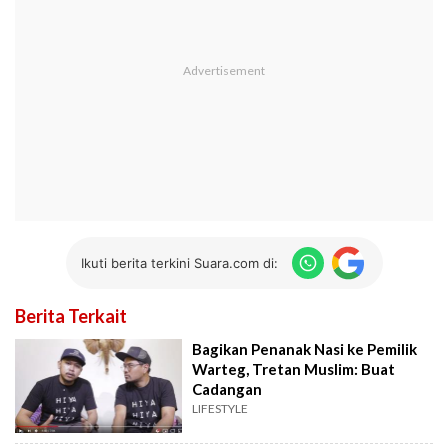
Ikuti berita terkini Suara.com di:
Berita Terkait
Bagikan Penanak Nasi ke Pemilik
Warteg, Tretan Muslim: Buat
Cadangan
LIFESTYLE