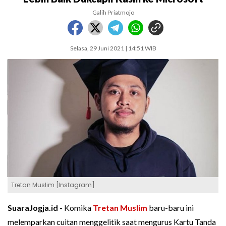
Galih Priatmojo
Selasa, 29 Juni 2021 | 14:51 WIB
Tretan Muslim [Instagram]
SuaraJogja.id -
Komika
Tretan Muslim
baru-baru ini
melemparkan cuitan menggelitik saat mengurus Kartu Tanda