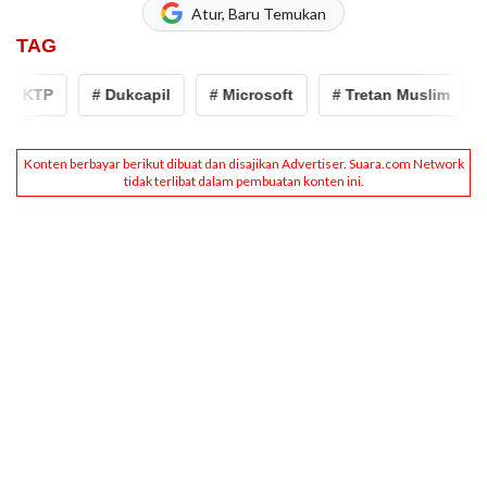
Atur, Baru Temukan
TAG
 KTP
# Dukcapil
# Microsoft
# Tretan Muslim
#