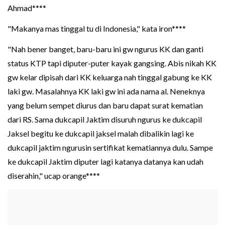
Ahmad****
"Makanya mas tinggal tu di Indonesia," kata iron****
"Nah bener banget, baru-baru ini gw ngurus KK dan ganti
status KTP tapi diputer-puter kayak gangsing. Abis nikah KK
gw kelar dipisah dari KK keluarga nah tinggal gabung ke KK
laki gw. Masalahnya KK laki gw ini ada nama al. Neneknya
yang belum sempet diurus dan baru dapat surat kematian
dari RS. Sama dukcapil Jaktim disuruh ngurus ke dukcapil
Jaksel begitu ke dukcapil jaksel malah dibalikin lagi ke
dukcapil jaktim ngurusin sertifikat kematiannya dulu. Sampe
ke dukcapil Jaktim diputer lagi katanya datanya kan udah
diserahin," ucap orange****