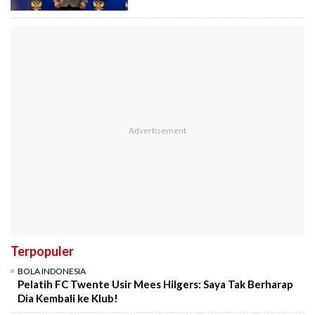
Terpopuler
BOLA INDONESIA
Pelatih FC Twente Usir Mees Hilgers: Saya Tak Berharap
Dia Kembali ke Klub!