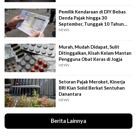
Pemilik Kendaraan di DIY Bebas
Denda Pajak hingga 30
September, Tunggak 10 Tahun
Cukup Bayar 5 Tahun
NEWS
Murah, Mudah Didapat, Sulit
Ditinggalkan, Kisah Kelam Mantan
Pengguna Obat Keras di Jogja
NEWS
Setoran Pajak Meroket, Kinerja
BRI Kian Solid Berkat Sentuhan
Danantara
NEWS
Berita Lainnya