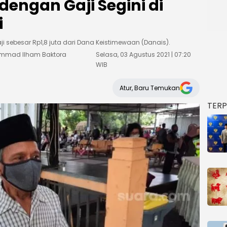
dengan Gaji Segini di
i
 sebesar Rp1,8 juta dari Dana Keistimewaan (Danais).
hammad Ilham Baktora
Selasa, 03 Agustus 2021 | 07:20
WIB
Atur, Baru Temukan
TER