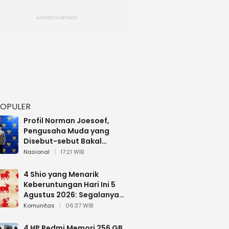
POPULER
Profil Norman Joesoef,
Pengusaha Muda yang
Disebut-sebut Bakal
Dilantik Jadi Wamenhan RI
Nasional
17:21 WIB
4 Shio yang Menarik
Keberuntungan Hari Ini 5
Agustus 2026: Segalanya
Berjalan Lancar
Komunitas
06:37 WIB
4 HP Redmi Memori 256 GB