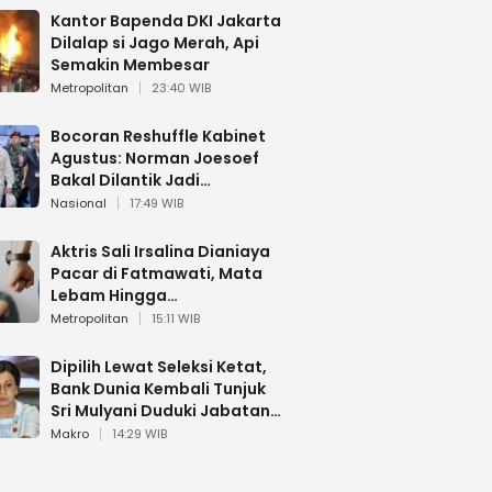
Kantor Bapenda DKI Jakarta
Dilalap si Jago Merah, Api
Semakin Membesar
Metropolitan
23:40 WIB
Bocoran Reshuffle Kabinet
Agustus: Norman Joesoef
Bakal Dilantik Jadi
Wamenhan RI
Nasional
17:49 WIB
Aktris Sali Irsalina Dianiaya
Pacar di Fatmawati, Mata
Lebam Hingga
Diselamatkan Polantas
Metropolitan
15:11 WIB
Dipilih Lewat Seleksi Ketat,
Bank Dunia Kembali Tunjuk
Sri Mulyani Duduki Jabatan
Strategis
Makro
14:29 WIB