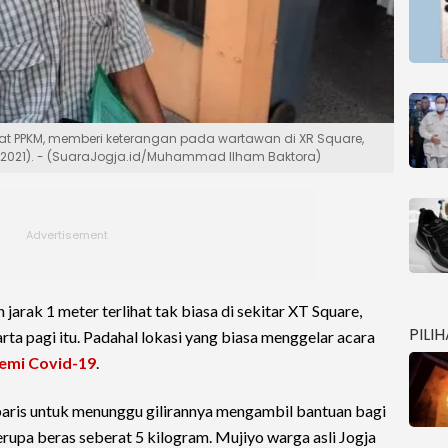
aat PPKM, memberi keterangan pada wartawan di XR Square,
8/2021). - (SuaraJogja.id/Muhammad Ilham Baktora)
jarak 1 meter terlihat tak biasa di sekitar XT Square,
PILI
a pagi itu. Padahal lokasi yang biasa menggelar acara
emi Covid-19
.
baris untuk menunggu gilirannya mengambil bantuan bagi
pa beras seberat 5 kilogram. Mujiyo warga asli Jogja