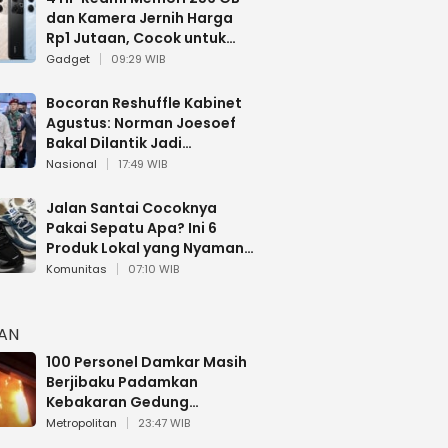
dan Kamera Jernih Harga
Rp1 Jutaan, Cocok untuk
Multitasking
Gadget
09:29 WIB
Bocoran Reshuffle Kabinet
Agustus: Norman Joesoef
Bakal Dilantik Jadi
Wamenhan RI
Nasional
17:49 WIB
Jalan Santai Cocoknya
Pakai Sepatu Apa? Ini 6
Produk Lokal yang Nyaman
Buat 17 Agustusan
Komunitas
07:10 WIB
HAN
100 Personel Damkar Masih
Berjibaku Padamkan
Kebakaran Gedung
Bapenda DKI
Metropolitan
23:47 WIB