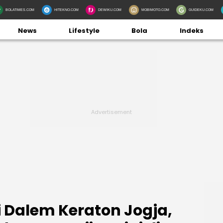
BOLATIMES.COM
HITEKNO.COM
DEWIKU.COM
MOBIMOTO.COM
GUIDEKU.COM
News
Lifestyle
Bola
Indeks
 Dalem Keraton Jogja,