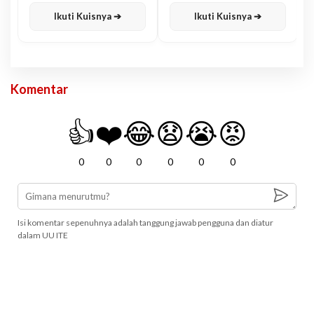
Karisma
Jawa
Ikuti Kuisnya ➔
Ikuti Kuisnya ➔
Komentar
👍
❤️
😂
😧
😭
😡
0
0
0
0
0
0
Isi komentar sepenuhnya adalah tanggung jawab pengguna dan diatur
dalam UU ITE