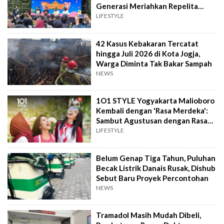
Generasi Meriahkan Repelita
Musik
LIFESTYLE
42 Kasus Kebakaran Tercatat
hingga Juli 2026 di Kota Jogja,
Warga Diminta Tak Bakar Sampah
NEWS
1O1 STYLE Yogyakarta Malioboro
Kembali dengan 'Rasa Merdeka':
Sambut Agustusan dengan Rasa
dan Tawa
LIFESTYLE
Belum Genap Tiga Tahun, Puluhan
Becak Listrik Danais Rusak, Dishub
Sebut Baru Proyek Percontohan
NEWS
Tramadol Masih Mudah Dibeli,