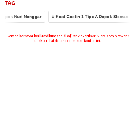
TAG
Nenggar
# Kost Costin 1 Tipe A Depok Sleman
# Kost Mu