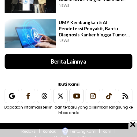
Kemanusiaan
NEWS
UMY Kembangkan 5 AI
Pendeteksi Penyakit, Bantu
Diagnosis Kanker hingga Tumor
Otak Lebih Cepat
NEWS
Berita Lainnya
Ikuti Kami
Dapatkan informasi terkini dan terbaru yang dikirimkan langsung ke
Inbox anda
Redaksi
Kontak
Tentang Kami
Karir