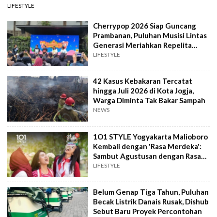
LIFESTYLE
Cherrypop 2026 Siap Guncang
Prambanan, Puluhan Musisi Lintas
Generasi Meriahkan Repelita
Musik
LIFESTYLE
42 Kasus Kebakaran Tercatat
hingga Juli 2026 di Kota Jogja,
Warga Diminta Tak Bakar Sampah
NEWS
1O1 STYLE Yogyakarta Malioboro
Kembali dengan 'Rasa Merdeka':
Sambut Agustusan dengan Rasa
dan Tawa
LIFESTYLE
Belum Genap Tiga Tahun, Puluhan
Becak Listrik Danais Rusak, Dishub
Sebut Baru Proyek Percontohan