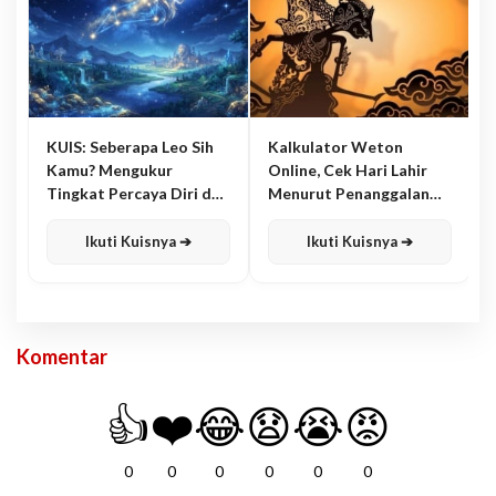
KUIS: Seberapa Leo Sih
Kalkulator Weton
Kamu? Mengukur
Online, Cek Hari Lahir
Tingkat Percaya Diri dan
Menurut Penanggalan
Karisma
Jawa
Ikuti Kuisnya ➔
Ikuti Kuisnya ➔
Komentar
👍
❤️
😂
😧
😭
😡
0
0
0
0
0
0