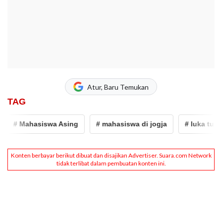
Atur, Baru Temukan
TAG
# Mahasiswa Asing
# mahasiswa di jogja
# luka tusuka