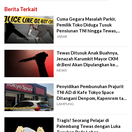
Berita Terkait
Cuma Gegara Masalah Parkir,
Pemilik Toko Diduga Tusuk
Pensiunan TNI hingga Tewas,
Ahmad Sahroni Singgung Soal Ini
JABAR
Tewas Ditusuk Anak Buahnya,
Jenazah Karumkit Mayor CKM
dr.Beni Akan Dipulangkan ke
Cimahi
NEWS
Penyidikan Pembunuhan Prajurit
TNI AD di Kafe Tokyo Space
Ditangani Denpom, Kapenrem tak
Mau Beri Penjelasan
LAMPUNG
Tragis! Seorang Pelajar di
Palembang Tewas dengan Luka
Tusukan Pada Leher