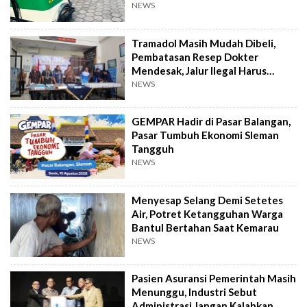
NEWS
Tramadol Masih Mudah Dibeli,
Pembatasan Resep Dokter
Mendesak, Jalur Ilegal Harus
Distop
NEWS
GEMPAR Hadir di Pasar Balangan,
Pasar Tumbuh Ekonomi Sleman
Tangguh
NEWS
Menyesap Selang Demi Setetes
Air, Potret Ketangguhan Warga
Bantul Bertahan Saat Kemarau
NEWS
Pasien Asuransi Pemerintah Masih
Menunggu, Industri Sebut
Administrasi Jangan Kalahkan