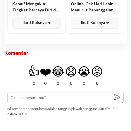
Kamu? Mengukur
Online, Cek Hari Lahir
Tingkat Percaya Diri dan
Menurut Penanggalan
Karisma
Jawa
Ikuti Kuisnya ➔
Ikuti Kuisnya ➔
Komentar
👍
❤️
😂
😧
😭
😡
0
0
0
0
0
0
Isi komentar sepenuhnya adalah tanggung jawab pengguna dan diatur
dalam UU ITE