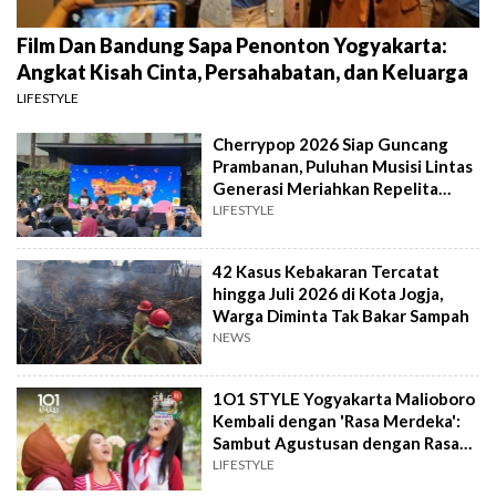
Film Dan Bandung Sapa Penonton Yogyakarta:
Angkat Kisah Cinta, Persahabatan, dan Keluarga
LIFESTYLE
Cherrypop 2026 Siap Guncang
Prambanan, Puluhan Musisi Lintas
Generasi Meriahkan Repelita
Musik
LIFESTYLE
42 Kasus Kebakaran Tercatat
hingga Juli 2026 di Kota Jogja,
Warga Diminta Tak Bakar Sampah
NEWS
1O1 STYLE Yogyakarta Malioboro
Kembali dengan 'Rasa Merdeka':
Sambut Agustusan dengan Rasa
dan Tawa
LIFESTYLE