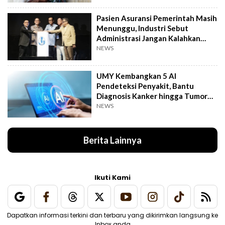
Pasien Asuransi Pemerintah Masih
Menunggu, Industri Sebut
Administrasi Jangan Kalahkan
Kemanusiaan
NEWS
UMY Kembangkan 5 AI
Pendeteksi Penyakit, Bantu
Diagnosis Kanker hingga Tumor
Otak Lebih Cepat
NEWS
Berita Lainnya
Ikuti Kami
Dapatkan informasi terkini dan terbaru yang dikirimkan langsung ke
Inbox anda