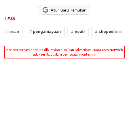
Atur, Baru Temukan
TAG
 sleman
# penganiayaan
# ricuh
# shopeefood