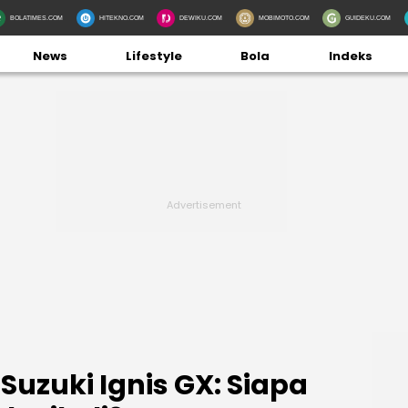
BOLATIMES.COM
HITEKNO.COM
DEWIKU.COM
MOBIMOTO.COM
GUIDEKU.COM
News
Lifestyle
Bola
Indeks
 Suzuki Ignis GX: Siapa