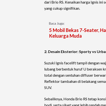
dari Brio RS. Kenaikan harga Ignis in
yang cukup signifikan.
Baca Juga:
5 Mobil Bekas 7-Seater, H
Keluarga Muda
2. Desain Eksterior: Sporty vs Urb
Suzuki Ignis facelift tampil dengan w
lubang berbentuk huruf U beraksen k
total dengan sentuhan diffuser berwa
Reflektor tambahan di belakang semak
SUV.
Sebaliknya, Honda Brio RS tetap konsis
bodi, serta siluet yang lebih rendah me