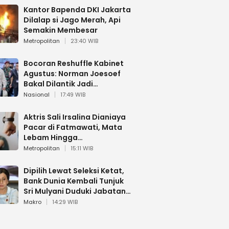
Kantor Bapenda DKI Jakarta
Dilalap si Jago Merah, Api
Semakin Membesar
Metropolitan
23:40 WIB
Bocoran Reshuffle Kabinet
Agustus: Norman Joesoef
Bakal Dilantik Jadi
Wamenhan RI
Nasional
17:49 WIB
Aktris Sali Irsalina Dianiaya
Pacar di Fatmawati, Mata
Lebam Hingga
Diselamatkan Polantas
Metropolitan
15:11 WIB
Dipilih Lewat Seleksi Ketat,
Bank Dunia Kembali Tunjuk
Sri Mulyani Duduki Jabatan
Strategis
Makro
14:29 WIB