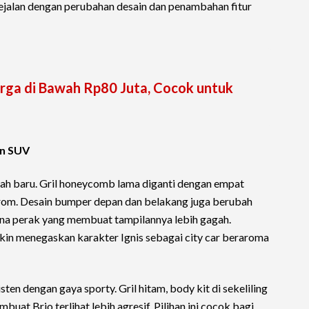
i sejalan dengan perubahan desain dan penambahan fitur
arga di Bawah Rp80 Juta, Cocok untuk
an SUV
ajah baru. Gril honeycomb lama diganti dengan empat
rom. Desain bumper depan dan belakang juga berubah
rna perak yang membuat tampilannya lebih gagah.
in menegaskan karakter Ignis sebagai city car beraroma
ten dengan gaya sporty. Gril hitam, body kit di sekeliling
mbuat Brio terlihat lebih agresif. Pilihan ini cocok bagi