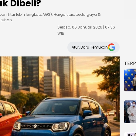
k Dibeli?
ban, fitur lebih lengkap, AGS). Harga tipis, beda gaya &
utuhan.
Selasa, 06 Januari 2026 | 07:36
WIB
Atur, Baru Temukan
TER