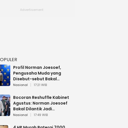
POPULER
Profil Norman Joesoef,
Pengusaha Muda yang
Disebut-sebut Bakal
Dilantik Jadi Wamenhan RI
Nasional
17:21 WIB
Bocoran Reshuffle Kabinet
Agustus: Norman Joesoef
Bakal Dilantik Jadi
Wamenhan RI
Nasional
17:49 WIB
4 HP Murah Baterai 7000