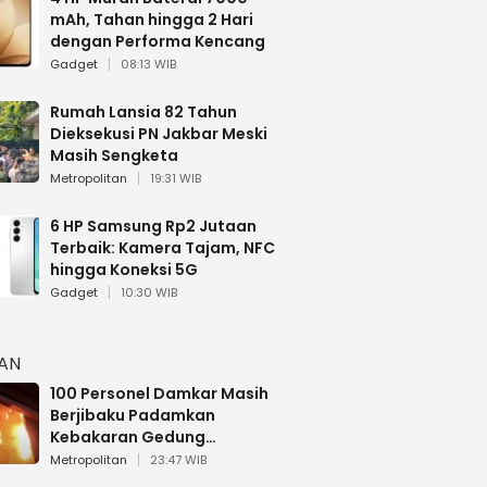
mAh, Tahan hingga 2 Hari
dengan Performa Kencang
Gadget
08:13 WIB
Rumah Lansia 82 Tahun
Dieksekusi PN Jakbar Meski
Masih Sengketa
Metropolitan
19:31 WIB
6 HP Samsung Rp2 Jutaan
Terbaik: Kamera Tajam, NFC
hingga Koneksi 5G
Gadget
10:30 WIB
HAN
100 Personel Damkar Masih
Berjibaku Padamkan
Kebakaran Gedung
Bapenda DKI
Metropolitan
23:47 WIB