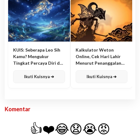
KUIS: Seberapa Leo Sih
Kalkulator Weton
Kamu? Mengukur
Online, Cek Hari Lahir
Tingkat Percaya Diri dan
Menurut Penanggalan
Karisma
Jawa
Ikuti Kuisnya ➔
Ikuti Kuisnya ➔
Komentar
👍
❤️
😂
😧
😭
😡