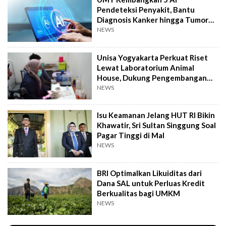
Pendeteksi Penyakit, Bantu
Diagnosis Kanker hingga Tumor
Otak Lebih Cepat
NEWS
Unisa Yogyakarta Perkuat Riset
Lewat Laboratorium Animal
House, Dukung Pengembangan
Kandidat Obat
NEWS
Isu Keamanan Jelang HUT RI Bikin
Khawatir, Sri Sultan Singgung Soal
Pagar Tinggi di Mal
NEWS
BRI Optimalkan Likuiditas dari
Dana SAL untuk Perluas Kredit
Berkualitas bagi UMKM
NEWS