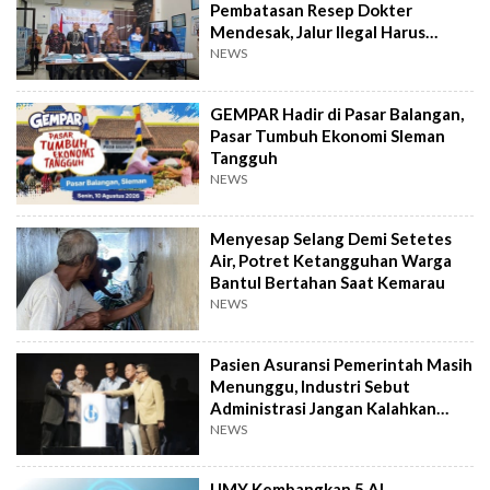
Pembatasan Resep Dokter
Mendesak, Jalur Ilegal Harus
Distop
NEWS
GEMPAR Hadir di Pasar Balangan,
Pasar Tumbuh Ekonomi Sleman
Tangguh
NEWS
Menyesap Selang Demi Setetes
Air, Potret Ketangguhan Warga
Bantul Bertahan Saat Kemarau
NEWS
Pasien Asuransi Pemerintah Masih
Menunggu, Industri Sebut
Administrasi Jangan Kalahkan
Kemanusiaan
NEWS
UMY Kembangkan 5 AI