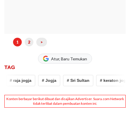
1
2
>
Atur, Baru Temukan
TAG
# raja jogja
# Jogja
# Sri Sultan
# keraton jogja