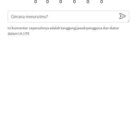
0
0
0
0
0
0
Isi komentar sepenuhnya adalah tanggung jawab pengguna dan diatur
dalam UU ITE