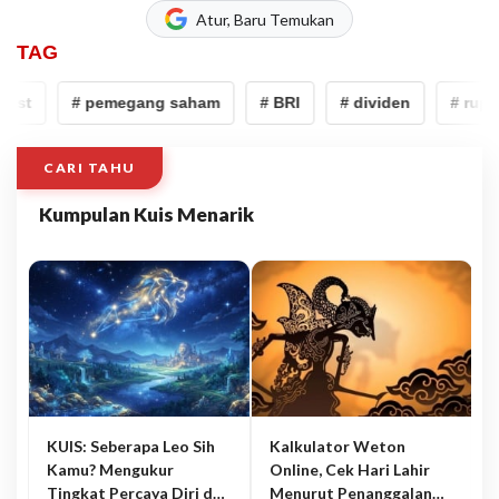
Atur, Baru Temukan
TAG
pst
# pemegang saham
# BRI
# dividen
# rupst
CARI TAHU
Kumpulan Kuis Menarik
KUIS: Seberapa Leo Sih
Kalkulator Weton
Kamu? Mengukur
Online, Cek Hari Lahir
Tingkat Percaya Diri dan
Menurut Penanggalan