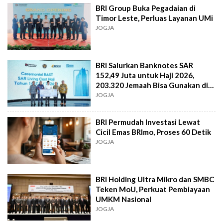
BRI Group Buka Pegadaian di
Timor Leste, Perluas Layanan UMi
JOGJA
BRI Salurkan Banknotes SAR
152,49 Juta untuk Haji 2026,
203.320 Jemaah Bisa Gunakan di
Tanah Suci
JOGJA
BRI Permudah Investasi Lewat
Cicil Emas BRImo, Proses 60 Detik
JOGJA
BRI Holding Ultra Mikro dan SMBC
Teken MoU, Perkuat Pembiayaan
UMKM Nasional
JOGJA