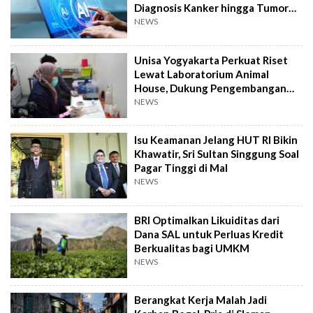
Diagnosis Kanker hingga Tumor
Otak Lebih Cepat
NEWS
Unisa Yogyakarta Perkuat Riset
Lewat Laboratorium Animal
House, Dukung Pengembangan
Kandidat Obat
NEWS
Isu Keamanan Jelang HUT RI Bikin
Khawatir, Sri Sultan Singgung Soal
Pagar Tinggi di Mal
NEWS
BRI Optimalkan Likuiditas dari
Dana SAL untuk Perluas Kredit
Berkualitas bagi UMKM
NEWS
Berangkat Kerja Malah Jadi