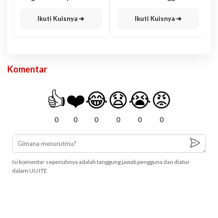
Karisma
Jawa
Ikuti Kuisnya ➔
Ikuti Kuisnya ➔
Komentar
👍
❤️
😂
😧
😭
😡
0
0
0
0
0
0
Isi komentar sepenuhnya adalah tanggung jawab pengguna dan diatur
dalam UU ITE