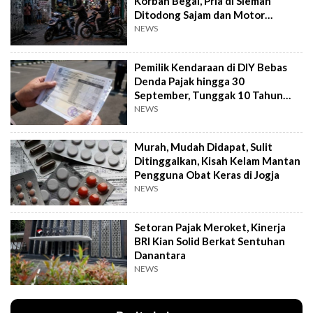
Korban Begal, Pria di Sleman
Ditodong Sajam dan Motor
Digasak
NEWS
Pemilik Kendaraan di DIY Bebas
Denda Pajak hingga 30
September, Tunggak 10 Tahun
Cukup Bayar 5 Tahun
NEWS
Murah, Mudah Didapat, Sulit
Ditinggalkan, Kisah Kelam Mantan
Pengguna Obat Keras di Jogja
NEWS
Setoran Pajak Meroket, Kinerja
BRI Kian Solid Berkat Sentuhan
Danantara
NEWS