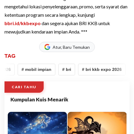
mengetahui lokasi penyelenggaraan, promo, serta syarat dan
ketentuan program secara lengkap, kunjungi
bbri.id/kkbexpo
dan segera ajukan BRI KKB untuk
mewujudkan kendaraan impian Anda. ***
Atur, Baru Temukan
TAG
2026
# mobil impian
# bri
# bri kkb expo 2026
# 
CARI TAHU
Kumpulan Kuis Menarik