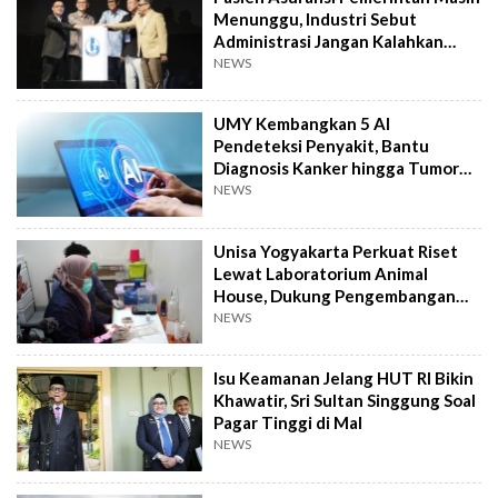
Menunggu, Industri Sebut
Administrasi Jangan Kalahkan
Kemanusiaan
NEWS
UMY Kembangkan 5 AI
Pendeteksi Penyakit, Bantu
Diagnosis Kanker hingga Tumor
Otak Lebih Cepat
NEWS
Unisa Yogyakarta Perkuat Riset
Lewat Laboratorium Animal
House, Dukung Pengembangan
Kandidat Obat
NEWS
Isu Keamanan Jelang HUT RI Bikin
Khawatir, Sri Sultan Singgung Soal
Pagar Tinggi di Mal
NEWS