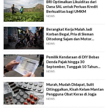
BRI Optimalkan Likuiditas dari
Dana SAL untuk Perluas Kredit
Berkualitas bagi UMKM
NEWS
Berangkat Kerja Malah Jadi
Korban Begal, Pria di Sleman
Ditodong Sajam dan Motor
Digasak
NEWS
Pemilik Kendaraan di DIY Bebas
Denda Pajak hingga 30
September, Tunggak 10 Tahun
Cukup Bayar 5 Tahun
NEWS
Murah, Mudah Didapat, Sulit
Ditinggalkan, Kisah Kelam Mantan
Pengguna Obat Keras di Jogja
NEWS