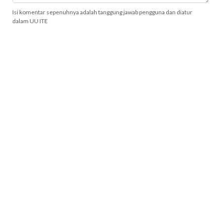
Isi komentar sepenuhnya adalah tanggung jawab pengguna dan diatur
dalam UU ITE