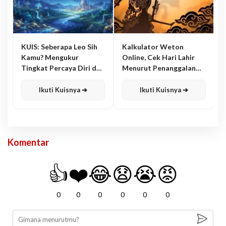
KUIS: Seberapa Leo Sih
Kalkulator Weton
Kamu? Mengukur
Online, Cek Hari Lahir
Tingkat Percaya Diri dan
Menurut Penanggalan
Karisma
Jawa
Ikuti Kuisnya ➔
Ikuti Kuisnya ➔
Komentar
👍
❤️
😂
😧
😭
😡
0
0
0
0
0
0