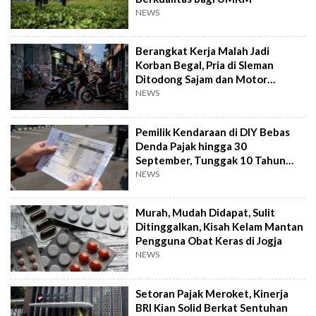
NEWS
Berangkat Kerja Malah Jadi
Korban Begal, Pria di Sleman
Ditodong Sajam dan Motor
Digasak
NEWS
Pemilik Kendaraan di DIY Bebas
Denda Pajak hingga 30
September, Tunggak 10 Tahun
Cukup Bayar 5 Tahun
NEWS
Murah, Mudah Didapat, Sulit
Ditinggalkan, Kisah Kelam Mantan
Pengguna Obat Keras di Jogja
NEWS
Setoran Pajak Meroket, Kinerja
BRI Kian Solid Berkat Sentuhan