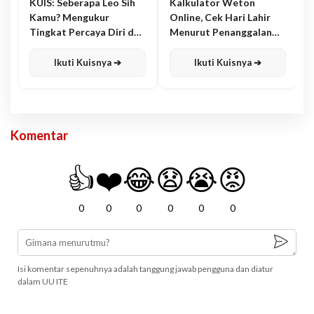
KUIS: Seberapa Leo Sih
Kalkulator Weton
Kamu? Mengukur
Online, Cek Hari Lahir
Tingkat Percaya Diri dan
Menurut Penanggalan
Karisma
Jawa
Ikuti Kuisnya ➔
Ikuti Kuisnya ➔
Komentar
👍
❤️
😂
😧
😭
😡
0
0
0
0
0
0
Isi komentar sepenuhnya adalah tanggung jawab pengguna dan diatur
dalam UU ITE