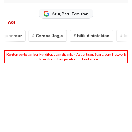
Atur, Baru Temukan
TAG
 gubernur
# Corona Jogja
# bilik disinfektan
# kanto