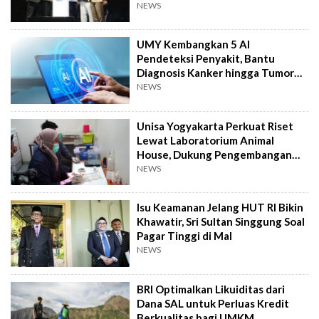
Kemanusiaan
NEWS
UMY Kembangkan 5 AI
Pendeteksi Penyakit, Bantu
Diagnosis Kanker hingga Tumor
Otak Lebih Cepat
NEWS
Unisa Yogyakarta Perkuat Riset
Lewat Laboratorium Animal
House, Dukung Pengembangan
Kandidat Obat
NEWS
Isu Keamanan Jelang HUT RI Bikin
Khawatir, Sri Sultan Singgung Soal
Pagar Tinggi di Mal
NEWS
BRI Optimalkan Likuiditas dari
Dana SAL untuk Perluas Kredit
Berkualitas bagi UMKM