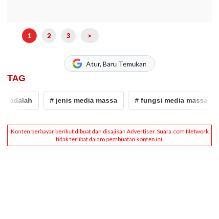
1
2
3
>
Atur, Baru Temukan
TAG
adalah
# jenis media massa
# fungsi media massa
#