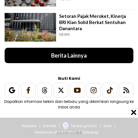
Setoran Pajak Meroket, Kinerja
BRI Kian Solid Berkat Sentuhan
Danantara
NEWS
Berita Lainnya
Ikuti Kami
Dapatkan informasi terkini dan terbaru yang dikirimkan langsung ke
Inbox anda
Redaksi
Kontak
Tentang Kami
Karir
Pedoman Media Siber
Site Map