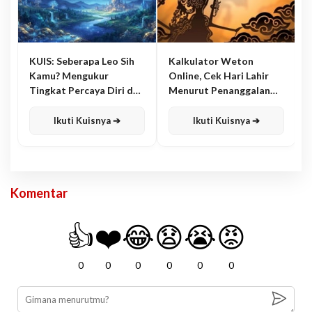
KUIS: Seberapa Leo Sih
Kalkulator Weton
Kamu? Mengukur
Online, Cek Hari Lahir
Tingkat Percaya Diri dan
Menurut Penanggalan
Karisma
Jawa
Ikuti Kuisnya ➔
Ikuti Kuisnya ➔
Komentar
👍
❤️
😂
😧
😭
😡
0
0
0
0
0
0