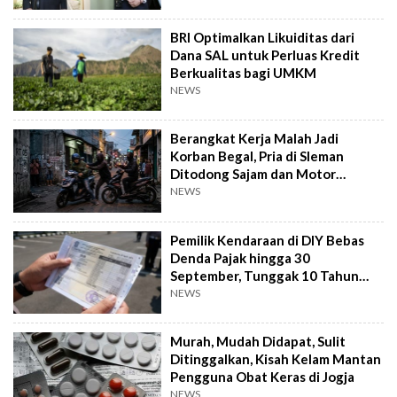
BRI Optimalkan Likuiditas dari
Dana SAL untuk Perluas Kredit
Berkualitas bagi UMKM
NEWS
Berangkat Kerja Malah Jadi
Korban Begal, Pria di Sleman
Ditodong Sajam dan Motor
Digasak
NEWS
Pemilik Kendaraan di DIY Bebas
Denda Pajak hingga 30
September, Tunggak 10 Tahun
Cukup Bayar 5 Tahun
NEWS
Murah, Mudah Didapat, Sulit
Ditinggalkan, Kisah Kelam Mantan
Pengguna Obat Keras di Jogja
NEWS