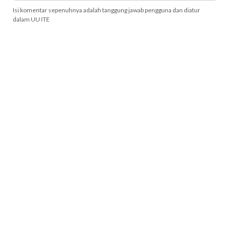
Isi komentar sepenuhnya adalah tanggung jawab pengguna dan diatur
dalam UU ITE