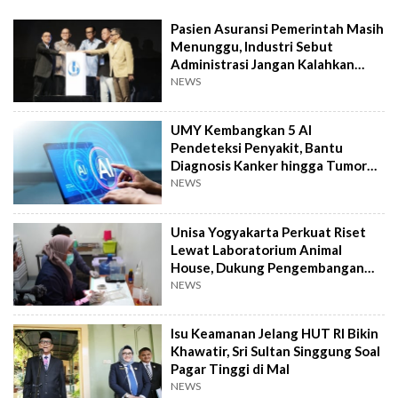
Pasien Asuransi Pemerintah Masih
Menunggu, Industri Sebut
Administrasi Jangan Kalahkan
Kemanusiaan
NEWS
UMY Kembangkan 5 AI
Pendeteksi Penyakit, Bantu
Diagnosis Kanker hingga Tumor
Otak Lebih Cepat
NEWS
Unisa Yogyakarta Perkuat Riset
Lewat Laboratorium Animal
House, Dukung Pengembangan
Kandidat Obat
NEWS
Isu Keamanan Jelang HUT RI Bikin
Khawatir, Sri Sultan Singgung Soal
Pagar Tinggi di Mal
NEWS