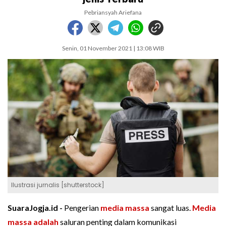
Pebriansyah Ariefana
Senin, 01 November 2021 | 13:08 WIB
Ilustrasi jurnalis [shutterstock]
SuaraJogja.id -
Pengerian
media massa
sangat luas.
Media
massa adalah
saluran penting dalam komunikasi