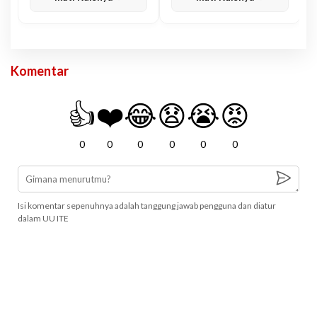
Komentar
👍
❤️
😂
😧
😭
😡
0
0
0
0
0
0
Isi komentar sepenuhnya adalah tanggung jawab pengguna dan diatur
dalam UU ITE