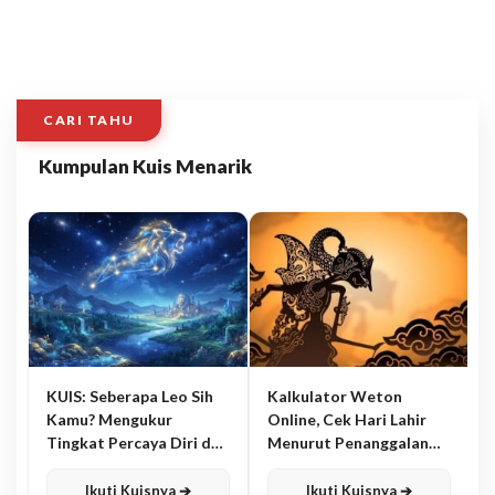
CARI TAHU
Kumpulan Kuis Menarik
KUIS: Seberapa Leo Sih
Kalkulator Weton
Kamu? Mengukur
Online, Cek Hari Lahir
Tingkat Percaya Diri dan
Menurut Penanggalan
Karisma
Jawa
Ikuti Kuisnya ➔
Ikuti Kuisnya ➔