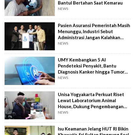
Bantul Bertahan Saat Kemarau
NEWS
Pasien Asuransi Pemerintah Masih
Menunggu, Industri Sebut
Administrasi Jangan Kalahkan
Kemanusiaan
NEWS
UMY Kembangkan 5 AI
Pendeteksi Penyakit, Bantu
Diagnosis Kanker hingga Tumor
Otak Lebih Cepat
NEWS
Unisa Yogyakarta Perkuat Riset
Lewat Laboratorium Animal
House, Dukung Pengembangan
Kandidat Obat
NEWS
Isu Keamanan Jelang HUT RI Bikin
Khawatir, Sri Sultan Singgung Soal