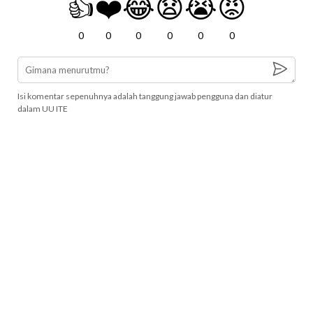
👍
❤️
😂
😧
😭
😡
0
0
0
0
0
0
Isi komentar sepenuhnya adalah tanggung jawab pengguna dan diatur
dalam UU ITE