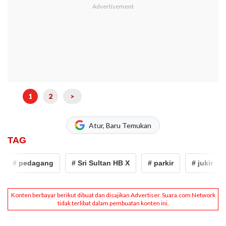
1
2
>
Atur, Baru Temukan
TAG
# pedagang
# Sri Sultan HB X
# parkir
# jukir