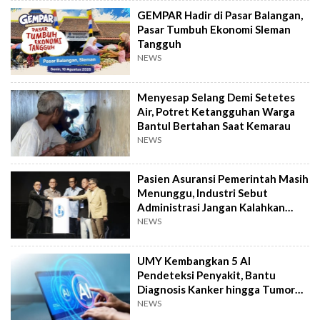
GEMPAR Hadir di Pasar Balangan,
Pasar Tumbuh Ekonomi Sleman
Tangguh
NEWS
Menyesap Selang Demi Setetes
Air, Potret Ketangguhan Warga
Bantul Bertahan Saat Kemarau
NEWS
Pasien Asuransi Pemerintah Masih
Menunggu, Industri Sebut
Administrasi Jangan Kalahkan
Kemanusiaan
NEWS
UMY Kembangkan 5 AI
Pendeteksi Penyakit, Bantu
Diagnosis Kanker hingga Tumor
Otak Lebih Cepat
NEWS