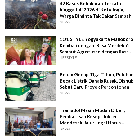
42 Kasus Kebakaran Tercatat
hingga Juli 2026 di Kota Jogja,
Warga Diminta Tak Bakar Sampah
NEWS
1O1 STYLE Yogyakarta Malioboro
Kembali dengan 'Rasa Merdeka':
Sambut Agustusan dengan Rasa
dan Tawa
LIFESTYLE
Belum Genap Tiga Tahun, Puluhan
Becak Listrik Danais Rusak, Dishub
Sebut Baru Proyek Percontohan
NEWS
Tramadol Masih Mudah Dibeli,
Pembatasan Resep Dokter
Mendesak, Jalur Ilegal Harus
Distop
NEWS