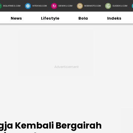
BOLATIMES.COM
HITEKNO.COM
DEWIKU.COM
MOBIMOTO.COM
GUIDEKU.COM
News
Lifestyle
Bola
Indeks
ogja Kembali Bergairah