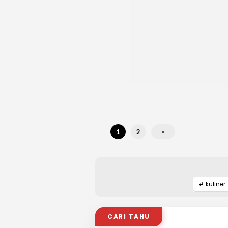
1
2
>
# kuliner
CARI TAHU