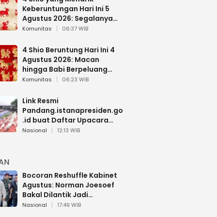
Keberuntungan Hari Ini 5
Agustus 2026: Segalanya
Berjalan Lancar
Komunitas
06:37 WIB
4 Shio Beruntung Hari Ini 4
Agustus 2026: Macan
hingga Babi Berpeluang
Dapat Kabar Baik
Komunitas
06:23 WIB
Link Resmi
Pandang.istanapresiden.go
.id buat Daftar Upacara
Bendera HUT RI di Istana
Nasional
12:13 WIB
Negara
HAN
Bocoran Reshuffle Kabinet
Agustus: Norman Joesoef
Bakal Dilantik Jadi
Wamenhan RI
Nasional
17:49 WIB