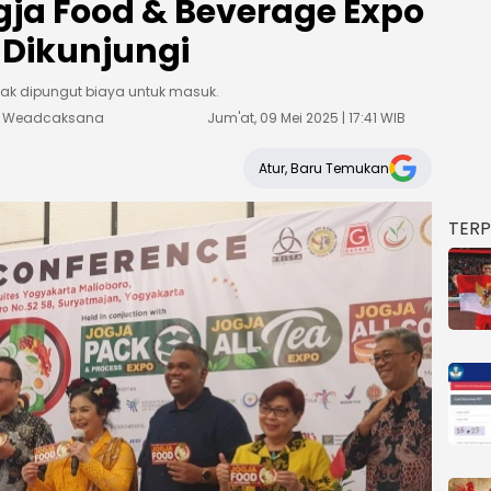
gja Food & Beverage Expo
 Dikunjungi
dak dipungut biaya untuk masuk.
ka Weadcaksana
Jum'at, 09 Mei 2025 | 17:41 WIB
Atur, Baru Temukan
TER