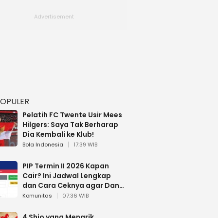
POPULER
Pelatih FC Twente Usir Mees
Hilgers: Saya Tak Berharap
Dia Kembali ke Klub!
Bola Indonesia
17:39 WIB
PIP Termin II 2026 Kapan
Cair? Ini Jadwal Lengkap
dan Cara Ceknya agar Dana
Tidak Hangus!
Komunitas
07:36 WIB
4 Shio yang Menarik