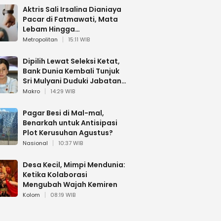
Aktris Sali Irsalina Dianiaya
Pacar di Fatmawati, Mata
Lebam Hingga
Diselamatkan Polantas
Metropolitan
15:11 WIB
Dipilih Lewat Seleksi Ketat,
Bank Dunia Kembali Tunjuk
Sri Mulyani Duduki Jabatan
Strategis
Makro
14:29 WIB
Pagar Besi di Mal-mal,
Benarkah untuk Antisipasi
Plot Kerusuhan Agustus?
Nasional
10:37 WIB
Desa Kecil, Mimpi Mendunia:
Ketika Kolaborasi
Mengubah Wajah Kemiren
Kolom
08:19 WIB