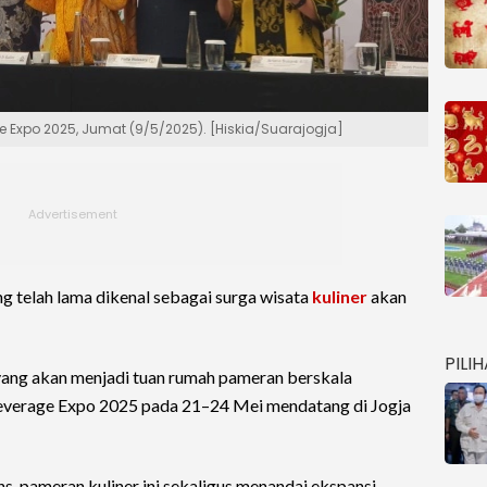
e Expo 2025, Jumat (9/5/2025). [Hiskia/Suarajogja]
ng telah lama dikenal sebagai surga wisata
kuliner
akan
PILI
yang akan menjadi tuan rumah pameran berskala
 Beverage Expo 2025 pada 21–24 Mei mendatang di Jogja
ns, pameran kuliner ini sekaligus menandai ekspansi