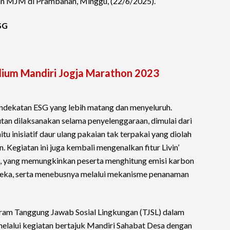
an MJM di Prambanan, Minggu, (22/6/2025).
SG
dium Mandiri Jogja Marathon 2023
dekatan ESG yang lebih matang dan menyeluruh.
tan dilaksanakan selama penyelenggaraan, dimulai dari
tu inisiatif daur ulang pakaian tak terpakai yang diolah
 Kegiatan ini juga kembali mengenalkan fitur Livin’
iri, yang memungkinkan peserta menghitung emisi karbon
 mereka, serta menebusnya melalui mekanisme penanaman
ram Tanggung Jawab Sosial Lingkungan (TJSL) dalam
lalui kegiatan bertajuk Mandiri Sahabat Desa dengan