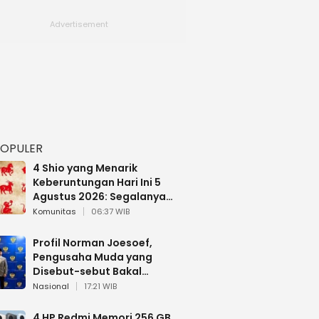
POPULER
4 Shio yang Menarik
Keberuntungan Hari Ini 5
Agustus 2026: Segalanya
Berjalan Lancar
Komunitas
06:37 WIB
Profil Norman Joesoef,
Pengusaha Muda yang
Disebut-sebut Bakal
Dilantik Jadi Wamenhan RI
Nasional
17:21 WIB
4 HP Redmi Memori 256 GB