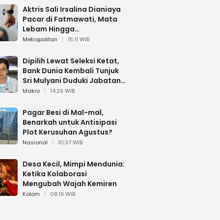
Aktris Sali Irsalina Dianiaya
Pacar di Fatmawati, Mata
Lebam Hingga
Diselamatkan Polantas
Metropolitan
15:11 WIB
Dipilih Lewat Seleksi Ketat,
Bank Dunia Kembali Tunjuk
Sri Mulyani Duduki Jabatan
Strategis
Makro
14:29 WIB
Pagar Besi di Mal-mal,
Benarkah untuk Antisipasi
Plot Kerusuhan Agustus?
Nasional
10:37 WIB
Desa Kecil, Mimpi Mendunia:
Ketika Kolaborasi
Mengubah Wajah Kemiren
Kolom
08:19 WIB