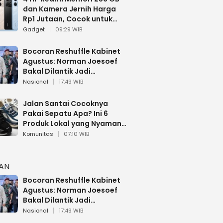
dan Kamera Jernih Harga
Rp1 Jutaan, Cocok untuk
Multitasking
Gadget
09:29 WIB
Bocoran Reshuffle Kabinet
Agustus: Norman Joesoef
Bakal Dilantik Jadi
Wamenhan RI
Nasional
17:49 WIB
Jalan Santai Cocoknya
Pakai Sepatu Apa? Ini 6
Produk Lokal yang Nyaman
Buat 17 Agustusan
Komunitas
07:10 WIB
HAN
Bocoran Reshuffle Kabinet
Agustus: Norman Joesoef
Bakal Dilantik Jadi
Wamenhan RI
Nasional
17:49 WIB