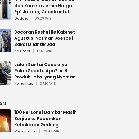
dan Kamera Jernih Harga
Rp1 Jutaan, Cocok untuk
Multitasking
Gadget
09:29 WIB
Bocoran Reshuffle Kabinet
Agustus: Norman Joesoef
Bakal Dilantik Jadi
Wamenhan RI
Nasional
17:49 WIB
Jalan Santai Cocoknya
Pakai Sepatu Apa? Ini 6
Produk Lokal yang Nyaman
Buat 17 Agustusan
Komunitas
07:10 WIB
HAN
100 Personel Damkar Masih
Berjibaku Padamkan
Kebakaran Gedung
Bapenda DKI
Metropolitan
23:47 WIB