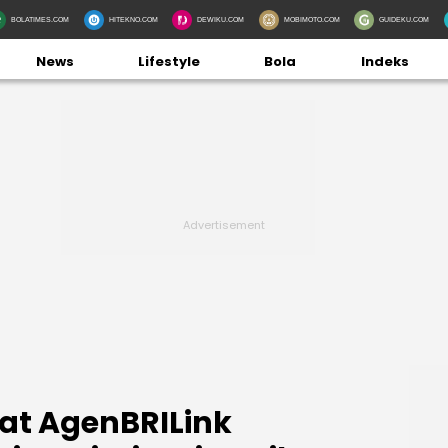
BOLATIMES.COM
HITEKNO.COM
DEWIKU.COM
MOBIMOTO.COM
GUIDEKU.COM
News
Lifestyle
Bola
Indeks
at AgenBRILink