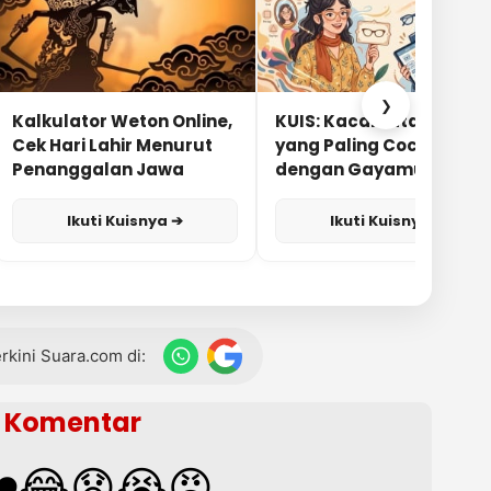
❯
Kalkulator Weton Online,
KUIS: Kacamata Apa
Cek Hari Lahir Menurut
yang Paling Cocok
Penanggalan Jawa
dengan Gayamu?
Ikuti Kuisnya ➔
Ikuti Kuisnya ➔
terkini Suara.com di:
Komentar
️
😂
😧
😭
😡