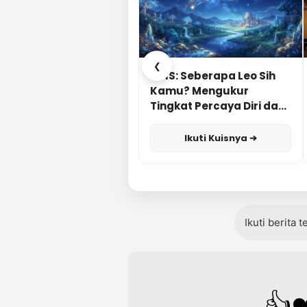
❮
KUIS: Seberapa Leo Sih
Kamu? Mengukur
Tingkat Percaya Diri dan
Karisma
Ikuti Kuisnya ➔
Ikuti berita 
👍
❤