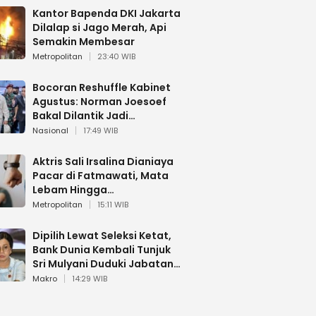
Kantor Bapenda DKI Jakarta
Dilalap si Jago Merah, Api
Semakin Membesar
Metropolitan
23:40 WIB
Bocoran Reshuffle Kabinet
Agustus: Norman Joesoef
Bakal Dilantik Jadi
Wamenhan RI
Nasional
17:49 WIB
Aktris Sali Irsalina Dianiaya
Pacar di Fatmawati, Mata
Lebam Hingga
Diselamatkan Polantas
Metropolitan
15:11 WIB
Dipilih Lewat Seleksi Ketat,
Bank Dunia Kembali Tunjuk
Sri Mulyani Duduki Jabatan
Strategis
Makro
14:29 WIB