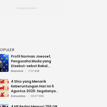
POPULER
Profil Norman Joesoef,
Pengusaha Muda yang
Disebut-sebut Bakal
Dilantik Jadi Wamenhan RI
Nasional
17:21 WIB
4 Shio yang Menarik
Keberuntungan Hari Ini 5
Agustus 2026: Segalanya
Berjalan Lancar
Komunitas
06:37 WIB
4 HP Redmi Memori 256 GB