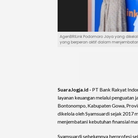
AgenBRILink Podomoro Jaya yang dikelol
yang berperan aktif dalam menjembatani
SuaraJogja.id -
PT Bank Rakyat Indon
layanan keuangan melalui penguatan j
Bontonompo, Kabupaten Gowa, Provin
dikelola oleh Syamsuardi sejak 2017 m
menjembatani kebutuhan finansial mas
Syamsuardi sebelumnya berprofesi seb