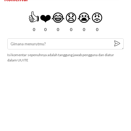
👍
❤️
😂
😧
😭
😡
0
0
0
0
0
0
Isi komentar sepenuhnya adalah tanggung jawab pengguna dan diatur
dalam UU ITE