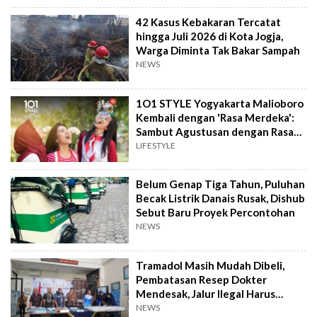
42 Kasus Kebakaran Tercatat
hingga Juli 2026 di Kota Jogja,
Warga Diminta Tak Bakar Sampah
NEWS
1O1 STYLE Yogyakarta Malioboro
Kembali dengan 'Rasa Merdeka':
Sambut Agustusan dengan Rasa
dan Tawa
LIFESTYLE
Belum Genap Tiga Tahun, Puluhan
Becak Listrik Danais Rusak, Dishub
Sebut Baru Proyek Percontohan
NEWS
Tramadol Masih Mudah Dibeli,
Pembatasan Resep Dokter
Mendesak, Jalur Ilegal Harus
Distop
NEWS