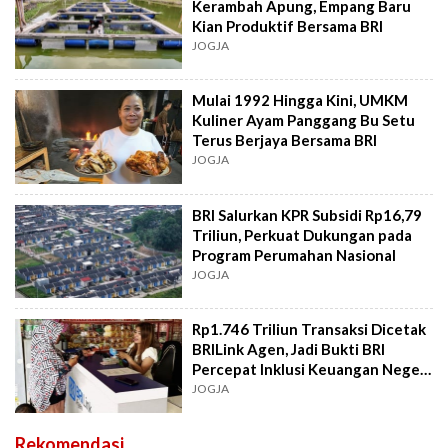
Kerambah Apung, Empang Baru
Kian Produktif Bersama BRI
JOGJA
Mulai 1992 Hingga Kini, UMKM
Kuliner Ayam Panggang Bu Setu
Terus Berjaya Bersama BRI
JOGJA
BRI Salurkan KPR Subsidi Rp16,79
Triliun, Perkuat Dukungan pada
Program Perumahan Nasional
JOGJA
Rp1.746 Triliun Transaksi Dicetak
BRILink Agen, Jadi Bukti BRI
Percepat Inklusi Keuangan Negeri
Kita
JOGJA
Rekomendasi