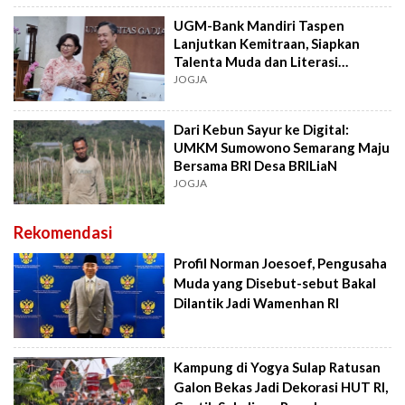
UGM-Bank Mandiri Taspen
Lanjutkan Kemitraan, Siapkan
Talenta Muda dan Literasi
Pensiun
JOGJA
Dari Kebun Sayur ke Digital:
UMKM Sumowono Semarang Maju
Bersama BRI Desa BRILiaN
JOGJA
Rekomendasi
Profil Norman Joesoef, Pengusaha
Muda yang Disebut-sebut Bakal
Dilantik Jadi Wamenhan RI
Kampung di Yogya Sulap Ratusan
Galon Bekas Jadi Dekorasi HUT RI,