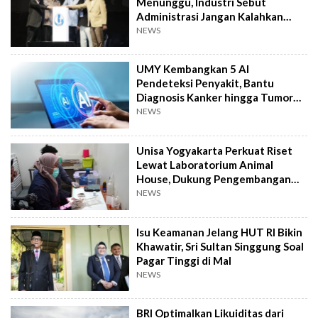
Menunggu, Industri Sebut
Administrasi Jangan Kalahkan
Kemanusiaan
NEWS
UMY Kembangkan 5 AI
Pendeteksi Penyakit, Bantu
Diagnosis Kanker hingga Tumor
Otak Lebih Cepat
NEWS
Unisa Yogyakarta Perkuat Riset
Lewat Laboratorium Animal
House, Dukung Pengembangan
Kandidat Obat
NEWS
Isu Keamanan Jelang HUT RI Bikin
Khawatir, Sri Sultan Singgung Soal
Pagar Tinggi di Mal
NEWS
BRI Optimalkan Likuiditas dari