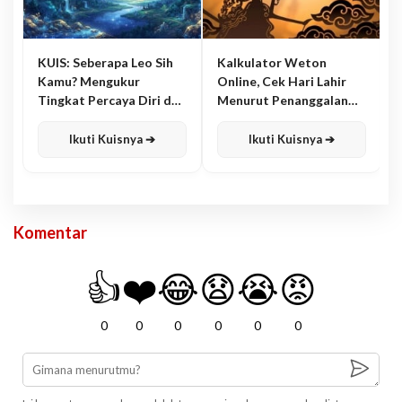
KUIS: Seberapa Leo Sih
Kalkulator Weton
Kamu? Mengukur
Online, Cek Hari Lahir
Tingkat Percaya Diri dan
Menurut Penanggalan
Karisma
Jawa
Ikuti Kuisnya ➔
Ikuti Kuisnya ➔
Komentar
👍
❤️
😂
😧
😭
😡
0
0
0
0
0
0