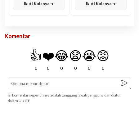
Ikuti Kuisnya ➔
Ikuti Kuisnya ➔
Komentar
👍
❤️
😂
😧
😭
😡
0
0
0
0
0
0
Isi komentar sepenuhnya adalah tanggung jawab pengguna dan diatur
dalam UU ITE