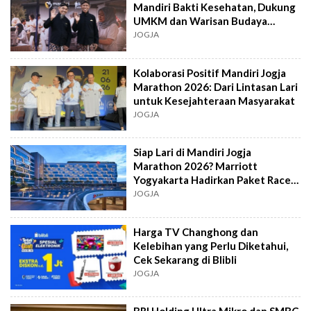
Mandiri Bakti Kesehatan, Dukung
UMKM dan Warisan Budaya
Yogyakarta
JOGJA
Kolaborasi Positif Mandiri Jogja
Marathon 2026: Dari Lintasan Lari
untuk Kesejahteraan Masyarakat
JOGJA
Siap Lari di Mandiri Jogja
Marathon 2026? Marriott
Yogyakarta Hadirkan Paket Race
& Rest Bagi Pelari
JOGJA
Harga TV Changhong dan
Kelebihan yang Perlu Diketahui,
Cek Sekarang di Blibli
JOGJA