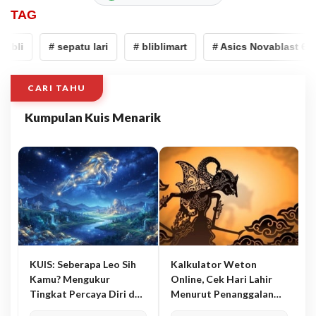
TAG
ibli
# sepatu lari
# bliblimart
# Asics Novablast 6
CARI TAHU
Kumpulan Kuis Menarik
KUIS: Seberapa Leo Sih
Kalkulator Weton
Kamu? Mengukur
Online, Cek Hari Lahir
Tingkat Percaya Diri dan
Menurut Penanggalan
Karisma
Jawa