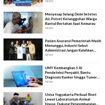
NEWS
Menyesap Selang Demi Setetes
Air, Potret Ketangguhan Warga
Bantul Bertahan Saat Kemarau
NEWS
Pasien Asuransi Pemerintah Masih
Menunggu, Industri Sebut
Administrasi Jangan Kalahkan
Kemanusiaan
NEWS
UMY Kembangkan 5 AI
Pendeteksi Penyakit, Bantu
Diagnosis Kanker hingga Tumor
Otak Lebih Cepat
NEWS
Unisa Yogyakarta Perkuat Riset
Lewat Laboratorium Animal
House, Dukung Pengembangan