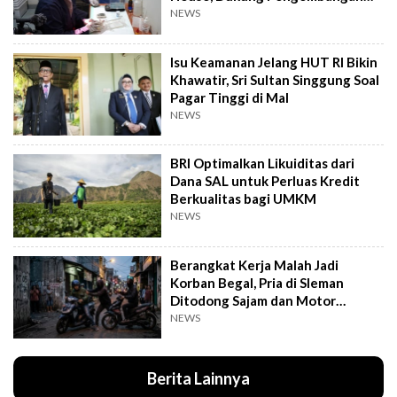
Kandidat Obat
NEWS
Isu Keamanan Jelang HUT RI Bikin
Khawatir, Sri Sultan Singgung Soal
Pagar Tinggi di Mal
NEWS
BRI Optimalkan Likuiditas dari
Dana SAL untuk Perluas Kredit
Berkualitas bagi UMKM
NEWS
Berangkat Kerja Malah Jadi
Korban Begal, Pria di Sleman
Ditodong Sajam dan Motor
Digasak
NEWS
Berita Lainnya