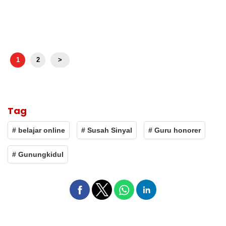
1
2
>
Tag
# belajar online
# Susah Sinyal
# Guru honorer
# Gunungkidul