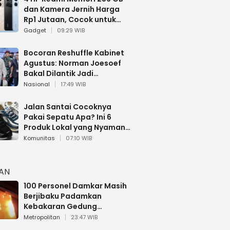
dan Kamera Jernih Harga
Rp1 Jutaan, Cocok untuk
Multitasking
Gadget
09:29 WIB
Bocoran Reshuffle Kabinet
Agustus: Norman Joesoef
Bakal Dilantik Jadi
Wamenhan RI
Nasional
17:49 WIB
Jalan Santai Cocoknya
Pakai Sepatu Apa? Ini 6
Produk Lokal yang Nyaman
Buat 17 Agustusan
Komunitas
07:10 WIB
HAN
100 Personel Damkar Masih
Berjibaku Padamkan
Kebakaran Gedung
Bapenda DKI
Metropolitan
23:47 WIB