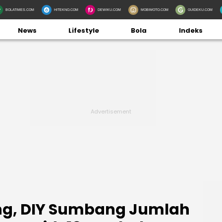
BOLATIMES.COM
HITEKNO.COM
DEWIKU.COM
MOBIMOTO.COM
GUIDEKU.COM
News
Lifestyle
Bola
Indeks
ang, DIY Sumbang Jumlah