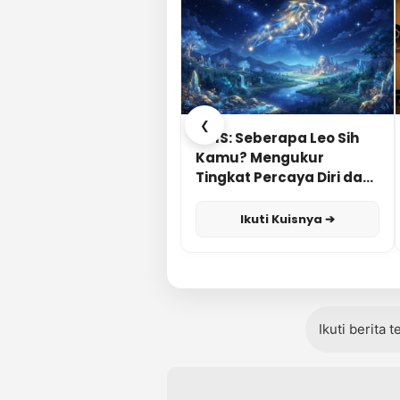
❮
KUIS: Seberapa Leo Sih
Kamu? Mengukur
Tingkat Percaya Diri dan
Karisma
Ikuti Kuisnya ➔
Ikuti berita 