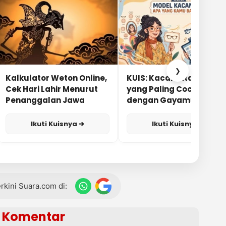
❯
Kalkulator Weton Online,
KUIS: Kacamata Apa
Cek Hari Lahir Menurut
yang Paling Cocok
Penanggalan Jawa
dengan Gayamu?
Ikuti Kuisnya ➔
Ikuti Kuisnya ➔
terkini Suara.com di:
Komentar