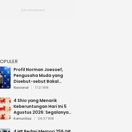
POPULER
Profil Norman Joesoef,
Pengusaha Muda yang
Disebut-sebut Bakal
Dilantik Jadi Wamenhan RI
Nasional
17:21 WIB
4 Shio yang Menarik
Keberuntungan Hari Ini 5
Agustus 2026: Segalanya
Berjalan Lancar
Komunitas
06:37 WIB
4 HP Redmi Memori 256 GB