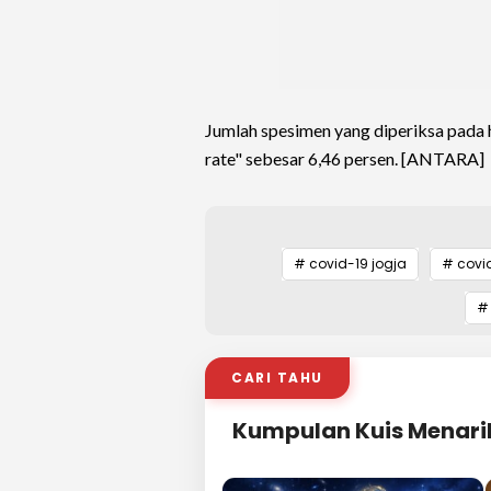
Jumlah spesimen yang diperiksa pada h
rate" sebesar 6,46 persen. [ANTARA]
# covid-19 jogja
# covi
# 
CARI TAHU
Kumpulan Kuis Menari