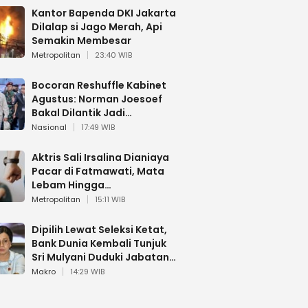
Kantor Bapenda DKI Jakarta
Dilalap si Jago Merah, Api
Semakin Membesar
Metropolitan
23:40 WIB
Bocoran Reshuffle Kabinet
Agustus: Norman Joesoef
Bakal Dilantik Jadi
Wamenhan RI
Nasional
17:49 WIB
Aktris Sali Irsalina Dianiaya
Pacar di Fatmawati, Mata
Lebam Hingga
Diselamatkan Polantas
Metropolitan
15:11 WIB
Dipilih Lewat Seleksi Ketat,
Bank Dunia Kembali Tunjuk
Sri Mulyani Duduki Jabatan
Strategis
Makro
14:29 WIB