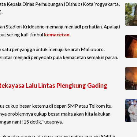
 kata Kepala Dinas Perhubungan (Dishub) Kota Yogyakarta,
).
san Stadion Kridosono memang menjadi perhatian. Apalagi
but sering kali timbul
kemacetan
.
h satu penyangga untuk menuju ke arah Malioboro.
lintas menjadi penyebab pula kemacetan semakin parah.
 Rekayasa Lalu Lintas Plengkung Gading
arus cukup besar ketemu di depan SMP atau Telkom itu.
snya problemnya cukup besar, maka akan kita lakukan
ngan nanti 15 detik," ucapnya.
a akan dipasang pada dua simpang yaitu simpang SMP 5