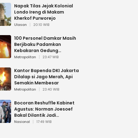
Napak Tilas Jejak Kolonial
Londo Ireng di Makam
Kherkof Purworejo
Ulasan
20:10 WIB
100 Personel Damkar Masih
Berjibaku Padamkan
Kebakaran Gedung
Bapenda DKI
Metropolitan
23:47 WIB
Kantor Bapenda DKI Jakarta
Dilalap si Jago Merah, Api
Semakin Membesar
Metropolitan
23:40 WIB
Bocoran Reshuffle Kabinet
Agustus: Norman Joesoef
Bakal Dilantik Jadi
Wamenhan RI
Nasional
17:49 WIB