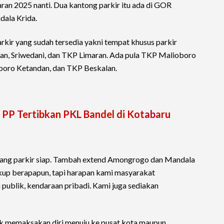
ran 2025 nanti. Dua kantong parkir itu ada di GOR
ala Krida.
rkir yang sudah tersedia yakni tempat khusus parkir
ean, Sriwedani, dan TKP Limaran. Ada pula TKP Malioboro
oboro Ketandan, dan TKP Beskalan.
l PP Tertibkan PKL Bandel di Kotabaru
ruang parkir siap. Tambah extend Amongrogo dan Mandala
kup berapapun, tapi harapan kami masyarakat
publik, kendaraan pribadi. Kami juga sediakan
k memaksakan diri menuju ke pusat kota maupun