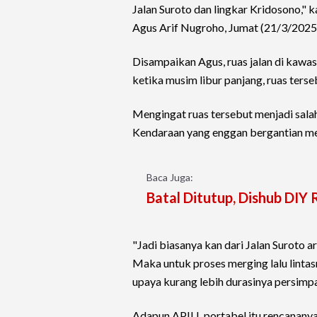
Jalan Suroto dan lingkar Kridosono,"
Agus Arif Nugroho, Jumat (21/3/2025
Disampaikan Agus, ruas jalan di kawa
ketika musim libur panjang, ruas terse
Mengingat ruas tersebut menjadi sala
Kendaraan yang enggan bergantian me
Baca Juga:
Batal Ditutup, Dishub DIY
"Jadi biasanya kan dari Jalan Suroto 
Maka untuk proses merging lalu linta
upaya kurang lebih durasinya persimpa
Adapun APILL portabel itu rencanany