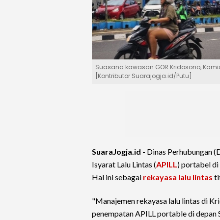
Suasana kawasan GOR Kridosono, Kamis (
[Kontributor Suarajogja.id/Putu]
SuaraJogja.id -
Dinas Perhubungan (
Isyarat Lalu Lintas (
APILL
) portabel di
Hal ini sebagai
rekayasa lalu lintas
ti
"Manajemen rekayasa lalu lintas di Kr
penempatan APILL portable di depan S