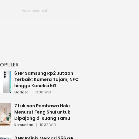
POPULER
6 HP Samsung Rp2 Jutaan
Terbaik: Kamera Tajam, NFC
hingga Koneksi 5G
Gadget
10:30 WIB
7 Lukisan Pembawa Hoki
Menurut Feng Shui untuk
Dipajang di Ruang Tamu
Komunitas
10:32 WIB
3 HP Infinix Memori 256 GB