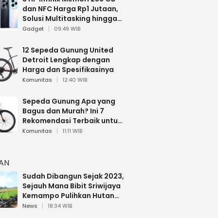
dan NFC Harga Rp1 Jutaan,
Solusi Multitasking hingga
Gaming
Gadget
09:49 WIB
12 Sepeda Gunung United
Detroit Lengkap dengan
Harga dan Spesifikasinya
Komunitas
12:40 WIB
Sepeda Gunung Apa yang
Bagus dan Murah? Ini 7
Rekomendasi Terbaik untuk
Pemula
Komunitas
11:11 WIB
HAN
Sudah Dibangun Sejak 2023,
Sejauh Mana Bibit Sriwijaya
Kemampo Pulihkan Hutan
Sumsel?
News
18:34 WIB