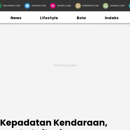
BOLATIMES.COM
HITEKNO.COM
DEWIKU.COM
MOBIMOTO.COM
GUIDEKU.COM
News
Lifestyle
Bola
Indeks
n Kepadatan Kendaraan,