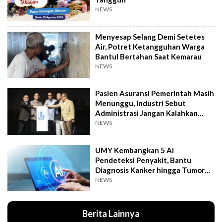
NEWS
Menyesap Selang Demi Setetes
Air, Potret Ketangguhan Warga
Bantul Bertahan Saat Kemarau
NEWS
Pasien Asuransi Pemerintah Masih
Menunggu, Industri Sebut
Administrasi Jangan Kalahkan
Kemanusiaan
NEWS
UMY Kembangkan 5 AI
Pendeteksi Penyakit, Bantu
Diagnosis Kanker hingga Tumor
Otak Lebih Cepat
NEWS
Berita Lainnya