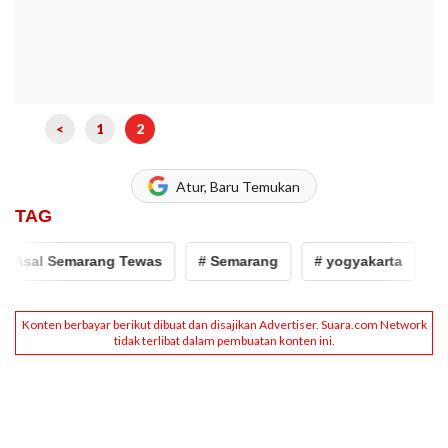
<
1
2
Atur, Baru Temukan
TAG
sal Semarang Tewas
# Semarang
# yogyakarta
# kos