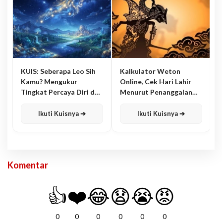
KUIS: Seberapa Leo Sih
Kalkulator Weton
Kamu? Mengukur
Online, Cek Hari Lahir
Tingkat Percaya Diri dan
Menurut Penanggalan
Karisma
Jawa
Ikuti Kuisnya ➔
Ikuti Kuisnya ➔
Komentar
👍
❤️
😂
😧
😭
😡
0
0
0
0
0
0