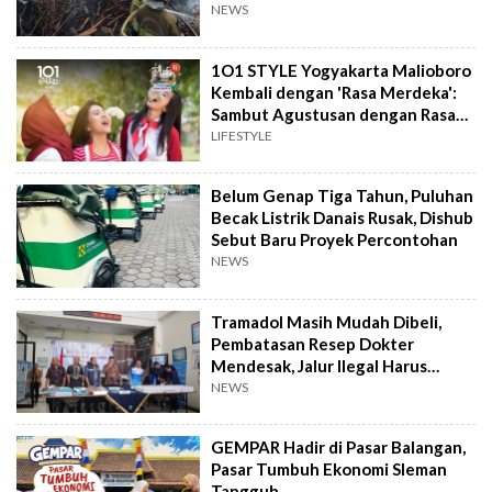
NEWS
1O1 STYLE Yogyakarta Malioboro
Kembali dengan 'Rasa Merdeka':
Sambut Agustusan dengan Rasa
dan Tawa
LIFESTYLE
Belum Genap Tiga Tahun, Puluhan
Becak Listrik Danais Rusak, Dishub
Sebut Baru Proyek Percontohan
NEWS
Tramadol Masih Mudah Dibeli,
Pembatasan Resep Dokter
Mendesak, Jalur Ilegal Harus
Distop
NEWS
GEMPAR Hadir di Pasar Balangan,
Pasar Tumbuh Ekonomi Sleman
Tangguh