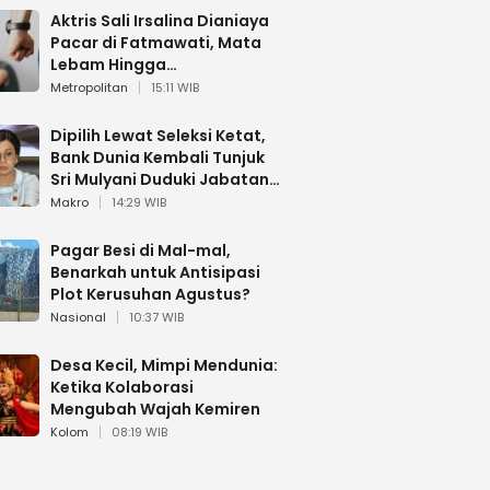
Aktris Sali Irsalina Dianiaya
Pacar di Fatmawati, Mata
Lebam Hingga
Diselamatkan Polantas
Metropolitan
15:11 WIB
Dipilih Lewat Seleksi Ketat,
Bank Dunia Kembali Tunjuk
Sri Mulyani Duduki Jabatan
Strategis
Makro
14:29 WIB
Pagar Besi di Mal-mal,
Benarkah untuk Antisipasi
Plot Kerusuhan Agustus?
Nasional
10:37 WIB
Desa Kecil, Mimpi Mendunia:
Ketika Kolaborasi
Mengubah Wajah Kemiren
Kolom
08:19 WIB