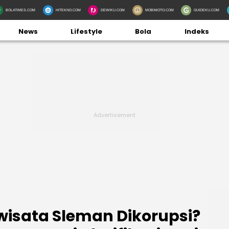
BOLATIMES.COM
HITEKNO.COM
DEWIKU.COM
MOBIMOTO.COM
GUIDEKU.COM
News
Lifestyle
Bola
Indeks
wisata Sleman Dikorupsi?