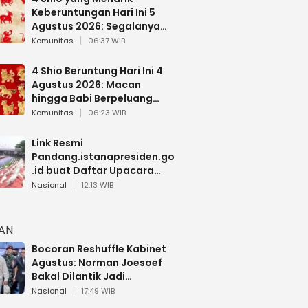
Keberuntungan Hari Ini 5
Agustus 2026: Segalanya
Berjalan Lancar
Komunitas
06:37 WIB
4 Shio Beruntung Hari Ini 4
Agustus 2026: Macan
hingga Babi Berpeluang
Dapat Kabar Baik
Komunitas
06:23 WIB
Link Resmi
Pandang.istanapresiden.go
.id buat Daftar Upacara
Bendera HUT RI di Istana
Nasional
12:13 WIB
Negara
HAN
Bocoran Reshuffle Kabinet
Agustus: Norman Joesoef
Bakal Dilantik Jadi
Wamenhan RI
Nasional
17:49 WIB