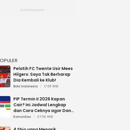
POPULER
Pelatih FC Twente Usir Mees
Hilgers: Saya Tak Berharap
Dia Kembali ke Klub!
Bola Indonesia
17:39 WIB
PIP Termin II 2026 Kapan
Cair? Ini Jadwal Lengkap
dan Cara Ceknya agar Dana
Tidak Hangus!
Komunitas
07:36 WIB
4 Shio yang Menarik