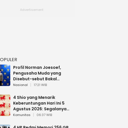
POPULER
Profil Norman Joesoef,
Pengusaha Muda yang
Disebut-sebut Bakal
Dilantik Jadi Wamenhan RI
Nasional
17:21 WIB
4 Shio yang Menarik
Keberuntungan Hari Ini 5
Agustus 2026: Segalanya
Berjalan Lancar
Komunitas
06:37 WIB
4 HP Redmi Memori 256 GB