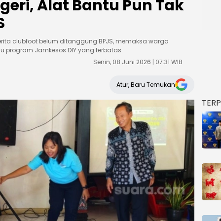
eri, Alat Bantu Pun Tak
S
derita clubfoot belum ditanggung BPJS, memaksa warga
au program Jamkesos DIY yang terbatas.
Senin, 08 Juni 2026 | 07:31 WIB
Atur, Baru Temukan
TER