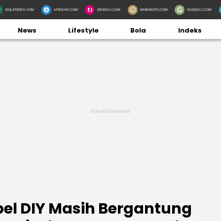
BOLATIMES.COM
HITEKNO.COM
DEWIKU.COM
MOBIMOTO.COM
GUIDEKU.COM
News
Lifestyle
Bola
Indeks
bel DIY Masih Bergantung