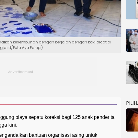
adikan kesembuhan dengan berjalan dengan kaki dicat di
ja.id/Putu Ayu Palupi)
PILI
ung biaya sepatu koreksi bagi 125 anak penderita
ga kini.
ngandalkan bantuan organisasi asing untuk