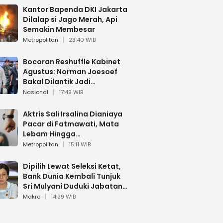
Kantor Bapenda DKI Jakarta
Dilalap si Jago Merah, Api
Semakin Membesar
Metropolitan
23:40 WIB
Bocoran Reshuffle Kabinet
Agustus: Norman Joesoef
Bakal Dilantik Jadi
Wamenhan RI
Nasional
17:49 WIB
Aktris Sali Irsalina Dianiaya
Pacar di Fatmawati, Mata
Lebam Hingga
Diselamatkan Polantas
Metropolitan
15:11 WIB
Dipilih Lewat Seleksi Ketat,
Bank Dunia Kembali Tunjuk
Sri Mulyani Duduki Jabatan
Strategis
Makro
14:29 WIB