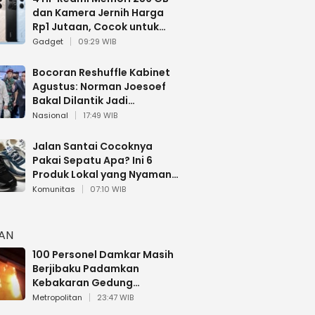
dan Kamera Jernih Harga
Rp1 Jutaan, Cocok untuk
Multitasking
Gadget
09:29 WIB
Bocoran Reshuffle Kabinet
Agustus: Norman Joesoef
Bakal Dilantik Jadi
Wamenhan RI
Nasional
17:49 WIB
Jalan Santai Cocoknya
Pakai Sepatu Apa? Ini 6
Produk Lokal yang Nyaman
Buat 17 Agustusan
Komunitas
07:10 WIB
HAN
100 Personel Damkar Masih
Berjibaku Padamkan
Kebakaran Gedung
Bapenda DKI
Metropolitan
23:47 WIB