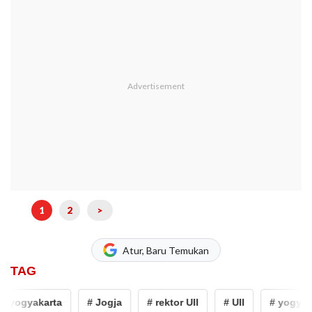
1
2
>
Atur, Baru Temukan
TAG
 yogyakarta
# Jogja
# rektor UII
# UII
# yogyaka