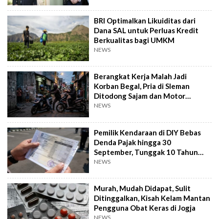
BRI Optimalkan Likuiditas dari
Dana SAL untuk Perluas Kredit
Berkualitas bagi UMKM
NEWS
Berangkat Kerja Malah Jadi
Korban Begal, Pria di Sleman
Ditodong Sajam dan Motor
Digasak
NEWS
Pemilik Kendaraan di DIY Bebas
Denda Pajak hingga 30
September, Tunggak 10 Tahun
Cukup Bayar 5 Tahun
NEWS
Murah, Mudah Didapat, Sulit
Ditinggalkan, Kisah Kelam Mantan
Pengguna Obat Keras di Jogja
NEWS