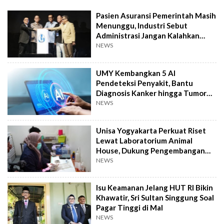
Pasien Asuransi Pemerintah Masih
Menunggu, Industri Sebut
Administrasi Jangan Kalahkan
Kemanusiaan
NEWS
UMY Kembangkan 5 AI
Pendeteksi Penyakit, Bantu
Diagnosis Kanker hingga Tumor
Otak Lebih Cepat
NEWS
Unisa Yogyakarta Perkuat Riset
Lewat Laboratorium Animal
House, Dukung Pengembangan
Kandidat Obat
NEWS
Isu Keamanan Jelang HUT RI Bikin
Khawatir, Sri Sultan Singgung Soal
Pagar Tinggi di Mal
NEWS