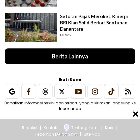
Setoran Pajak Meroket, Kinerja
BRI Kian Solid Berkat Sentuhan
Danantara
NEWS
Berita Lainnya
Ikuti Kami
Dapatkan informasi terkini dan terbaru yang dikirimkan langsung ke
Inbox anda
Redaksi
Kontak
Tentang Kami
Karir
Pedoman Media Siber
Site Map