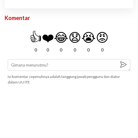
Komentar
👍
❤️
😂
😧
😭
😡
0
0
0
0
0
0
Isi komentar sepenuhnya adalah tanggung jawab pengguna dan diatur
dalam UU ITE