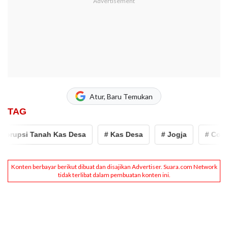
Atur, Baru Temukan
TAG
rupsi Tanah Kas Desa
# Kas Desa
# Jogja
# Condon