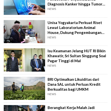
Diagnosis Kanker hingga Tumor
Otak Lebih Cepat
NEWS
Unisa Yogyakarta Perkuat Riset
Lewat Laboratorium Animal
House, Dukung Pengembangan
Kandidat Obat
NEWS
Isu Keamanan Jelang HUT RI Bikin
Khawatir, Sri Sultan Singgung Soal
Pagar Tinggi di Mal
NEWS
BRI Optimalkan Likuiditas dari
Dana SAL untuk Perluas Kredit
Berkualitas bagi UMKM
NEWS
Berangkat Kerja Malah Jadi