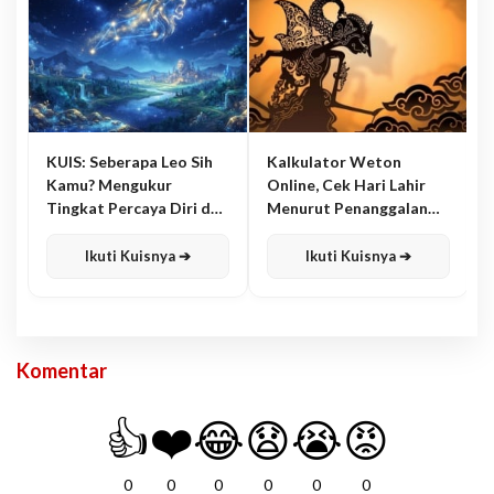
KUIS: Seberapa Leo Sih
Kalkulator Weton
Kamu? Mengukur
Online, Cek Hari Lahir
Tingkat Percaya Diri dan
Menurut Penanggalan
Karisma
Jawa
Ikuti Kuisnya ➔
Ikuti Kuisnya ➔
Komentar
👍
❤️
😂
😧
😭
😡
0
0
0
0
0
0