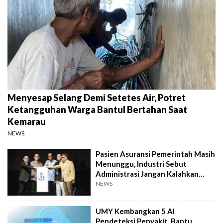
Menyesap Selang Demi Setetes Air, Potret
Ketangguhan Warga Bantul Bertahan Saat
Kemarau
NEWS
Pasien Asuransi Pemerintah Masih
Menunggu, Industri Sebut
Administrasi Jangan Kalahkan
Kemanusiaan
NEWS
UMY Kembangkan 5 AI
Pendeteksi Penyakit, Bantu