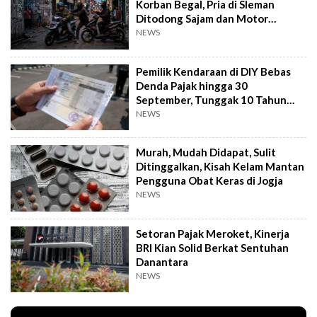
Korban Begal, Pria di Sleman
Ditodong Sajam dan Motor
Digasak
NEWS
Pemilik Kendaraan di DIY Bebas
Denda Pajak hingga 30
September, Tunggak 10 Tahun
Cukup Bayar 5 Tahun
NEWS
Murah, Mudah Didapat, Sulit
Ditinggalkan, Kisah Kelam Mantan
Pengguna Obat Keras di Jogja
NEWS
Setoran Pajak Meroket, Kinerja
BRI Kian Solid Berkat Sentuhan
Danantara
NEWS