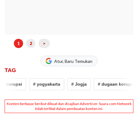
1
2
>
Atur, Baru Temukan
TAG
 korupsi
# yogyakarta
# Jogja
# dugaan korupsi