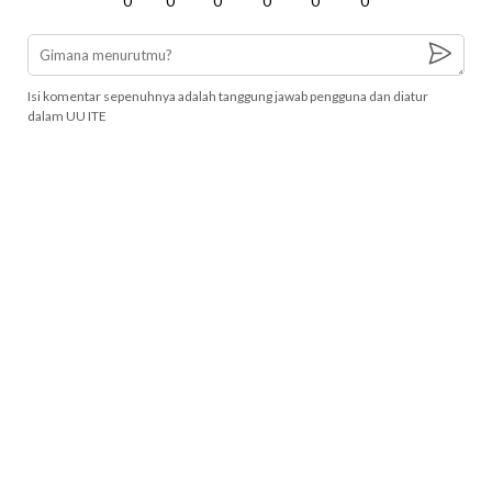
0
0
0
0
0
0
Isi komentar sepenuhnya adalah tanggung jawab pengguna dan diatur
dalam UU ITE