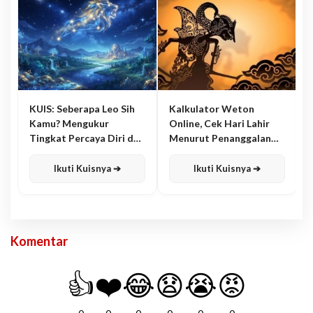
KUIS: Seberapa Leo Sih
Kalkulator Weton
Kamu? Mengukur
Online, Cek Hari Lahir
Tingkat Percaya Diri dan
Menurut Penanggalan
Karisma
Jawa
Ikuti Kuisnya ➔
Ikuti Kuisnya ➔
Komentar
👍
❤️
😂
😧
😭
😡