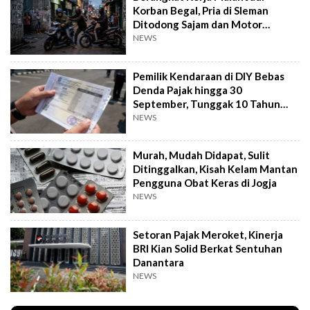
Korban Begal, Pria di Sleman
Ditodong Sajam dan Motor
Digasak
NEWS
Pemilik Kendaraan di DIY Bebas
Denda Pajak hingga 30
September, Tunggak 10 Tahun
Cukup Bayar 5 Tahun
NEWS
Murah, Mudah Didapat, Sulit
Ditinggalkan, Kisah Kelam Mantan
Pengguna Obat Keras di Jogja
NEWS
Setoran Pajak Meroket, Kinerja
BRI Kian Solid Berkat Sentuhan
Danantara
NEWS