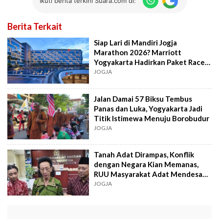
Ikuti berita terkini Suara.com di:
Berita Terkait
Siap Lari di Mandiri Jogja
Marathon 2026? Marriott
Yogyakarta Hadirkan Paket Race
& Rest Bagi Pelari
JOGJA
Jalan Damai 57 Biksu Tembus
Panas dan Luka, Yogyakarta Jadi
Titik Istimewa Menuju Borobudur
JOGJA
Tanah Adat Dirampas, Konflik
dengan Negara Kian Memanas,
RUU Masyarakat Adat Mendesak
Disahkan
JOGJA