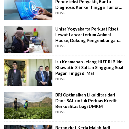
Pendeteksi Penyakit, Bantu
Diagnosis Kanker hingga Tumor
Otak Lebih Cepat
NEWS
Unisa Yogyakarta Perkuat Riset
Lewat Laboratorium Animal
House, Dukung Pengembangan
Kandidat Obat
NEWS
Isu Keamanan Jelang HUT RI Bikin
Khawatir, Sri Sultan Singgung Soal
Pagar Tinggi di Mal
NEWS
BRI Optimalkan Likuiditas dari
Dana SAL untuk Perluas Kredit
Berkualitas bagi UMKM
NEWS
Berangkat Kerja Malah Jadi