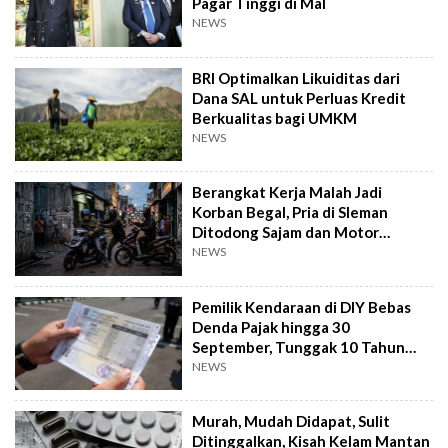
Pagar Tinggi di Mal
NEWS
BRI Optimalkan Likuiditas dari
Dana SAL untuk Perluas Kredit
Berkualitas bagi UMKM
NEWS
Berangkat Kerja Malah Jadi
Korban Begal, Pria di Sleman
Ditodong Sajam dan Motor
Digasak
NEWS
Pemilik Kendaraan di DIY Bebas
Denda Pajak hingga 30
September, Tunggak 10 Tahun
Cukup Bayar 5 Tahun
NEWS
Murah, Mudah Didapat, Sulit
Ditinggalkan, Kisah Kelam Mantan