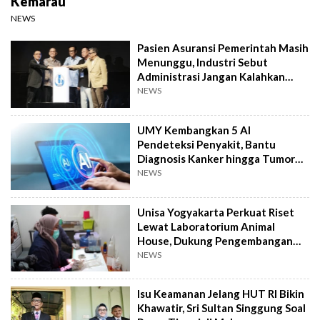
Kemarau
NEWS
Pasien Asuransi Pemerintah Masih
Menunggu, Industri Sebut
Administrasi Jangan Kalahkan
Kemanusiaan
NEWS
UMY Kembangkan 5 AI
Pendeteksi Penyakit, Bantu
Diagnosis Kanker hingga Tumor
Otak Lebih Cepat
NEWS
Unisa Yogyakarta Perkuat Riset
Lewat Laboratorium Animal
House, Dukung Pengembangan
Kandidat Obat
NEWS
Isu Keamanan Jelang HUT RI Bikin
Khawatir, Sri Sultan Singgung Soal