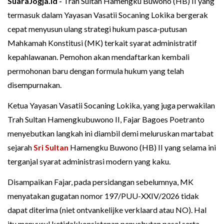
SuaraJogja.id -
Trah Sultan Hamengku Buwono (HB) II yang
termasuk dalam Yayasan Vasatii Socaning Lokika bergerak
cepat menyusun ulang strategi hukum pasca-putusan
Mahkamah Konstitusi (MK) terkait syarat administratif
kepahlawanan. Pemohon akan mendaftarkan kembali
permohonan baru dengan formula hukum yang telah
disempurnakan.
Ketua Yayasan Vasatii Socaning Lokika, yang juga perwakilan
Trah Sultan Hamengkubuwono II, Fajar Bagoes Poetranto
menyebutkan langkah ini diambil demi meluruskan martabat
sejarah
Sri Sultan
Hamengku Buwono (HB) II yang selama ini
terganjal syarat administrasi modern yang kaku.
Disampaikan Fajar, pada persidangan sebelumnya, MK
menyatakan gugatan nomor 197/PUU-XXIV/2026 tidak
dapat diterima (niet ontvankelijke verklaard atau NO). Hal
itu menyusul ketidakkonsistenan penyebutan pasal serta