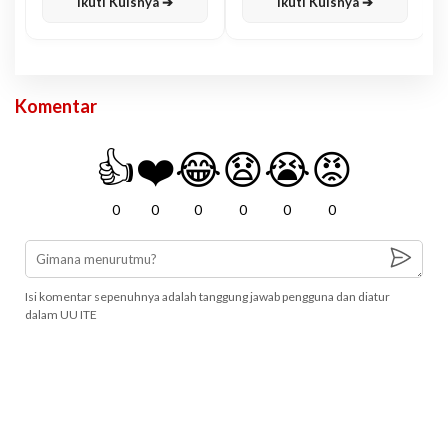
Ikuti Kuisnya ➔
Ikuti Kuisnya ➔
Komentar
👍
❤️
😂
😧
😭
😡
0
0
0
0
0
0
Isi komentar sepenuhnya adalah tanggung jawab pengguna dan diatur
dalam UU ITE