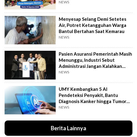
NEWS
Menyesap Selang Demi Setetes
Air, Potret Ketangguhan Warga
Bantul Bertahan Saat Kemarau
NEWS
Pasien Asuransi Pemerintah Masih
Menunggu, Industri Sebut
Administrasi Jangan Kalahkan
Kemanusiaan
NEWS
UMY Kembangkan 5 AI
Pendeteksi Penyakit, Bantu
Diagnosis Kanker hingga Tumor
Otak Lebih Cepat
NEWS
Berita Lainnya