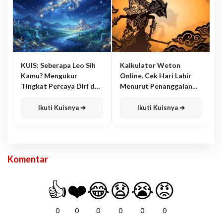
KUIS: Seberapa Leo Sih
Kalkulator Weton
Kamu? Mengukur
Online, Cek Hari Lahir
Tingkat Percaya Diri dan
Menurut Penanggalan
Karisma
Jawa
Ikuti Kuisnya ➔
Ikuti Kuisnya ➔
Komentar
👍
❤️
😂
😧
😭
😡
0
0
0
0
0
0