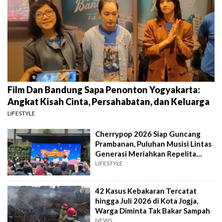
Film Dan Bandung Sapa Penonton Yogyakarta:
Angkat Kisah Cinta, Persahabatan, dan Keluarga
LIFESTYLE
Cherrypop 2026 Siap Guncang
Prambanan, Puluhan Musisi Lintas
Generasi Meriahkan Repelita
Musik
LIFESTYLE
42 Kasus Kebakaran Tercatat
hingga Juli 2026 di Kota Jogja,
Warga Diminta Tak Bakar Sampah
NEWS