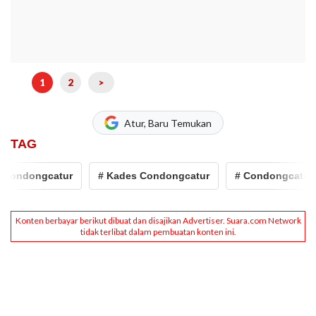
1
2
>
Atur, Baru Temukan
TAG
ongcatur
# Kades Condongcatur
# Condongcatur
#