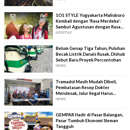
1O1 STYLE Yogyakarta Malioboro
Kembali dengan 'Rasa Merdeka':
Sambut Agustusan dengan Rasa
dan Tawa
LIFESTYLE
Belum Genap Tiga Tahun, Puluhan
Becak Listrik Danais Rusak, Dishub
Sebut Baru Proyek Percontohan
NEWS
Tramadol Masih Mudah Dibeli,
Pembatasan Resep Dokter
Mendesak, Jalur Ilegal Harus
Distop
NEWS
GEMPAR Hadir di Pasar Balangan,
Pasar Tumbuh Ekonomi Sleman
Tangguh