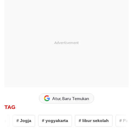
Atur, Baru Temukan
TAG
n
# Jogja
# yogyakarta
# libur sekolah
# Pantai