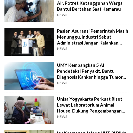
Air, Potret Ketangguhan Warga
Bantul Bertahan Saat Kemarau
NEWS
Pasien Asuransi Pemerintah Masih
Menunggu, Industri Sebut
Administrasi Jangan Kalahkan
Kemanusiaan
NEWS
UMY Kembangkan 5 AI
Pendeteksi Penyakit, Bantu
Diagnosis Kanker hingga Tumor
Otak Lebih Cepat
NEWS
Unisa Yogyakarta Perkuat Riset
Lewat Laboratorium Animal
House, Dukung Pengembangan
Kandidat Obat
NEWS
Isu Keamanan Jelang HUT RI Bikin