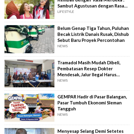
Sambut Agustusan dengan Rasa
dan Tawa
LIFESTYLE
Belum Genap Tiga Tahun, Puluhan
Becak Listrik Danais Rusak, Dishub
Sebut Baru Proyek Percontohan
NEWS
Tramadol Masih Mudah Dibeli,
Pembatasan Resep Dokter
Mendesak, Jalur Ilegal Harus
Distop
NEWS
GEMPAR Hadir di Pasar Balangan,
Pasar Tumbuh Ekonomi Sleman
Tangguh
NEWS
Menyesap Selang Demi Setetes