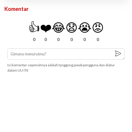
Komentar
👍
❤️
😂
😧
😭
😡
0
0
0
0
0
0
Isi komentar sepenuhnya adalah tanggung jawab pengguna dan diatur
dalam UU ITE