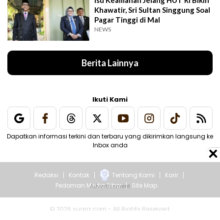
Khawatir, Sri Sultan Singgung Soal
Pagar Tinggi di Mal
NEWS
Berita Lainnya
Ikuti Kami
Dapatkan informasi terkini dan terbaru yang dikirimkan langsung ke
Inbox anda
Redaksi
Kontak
Tentang Kami
Karir
Pedoman Media Siber
Site Map
© 2026 suara.com - All Rights Reserved.