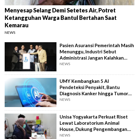
Menyesap Selang Demi Setetes Air, Potret
Ketangguhan Warga Bantul Bertahan Saat
Kemarau
NEWS
Pasien Asuransi Pemerintah Masih
Menunggu, Industri Sebut
Administrasi Jangan Kalahkan
Kemanusiaan
NEWS
UMY Kembangkan 5 AI
Pendeteksi Penyakit, Bantu
Diagnosis Kanker hingga Tumor
Otak Lebih Cepat
NEWS
Unisa Yogyakarta Perkuat Riset
Lewat Laboratorium Animal
House, Dukung Pengembangan
Kandidat Obat
NEWS