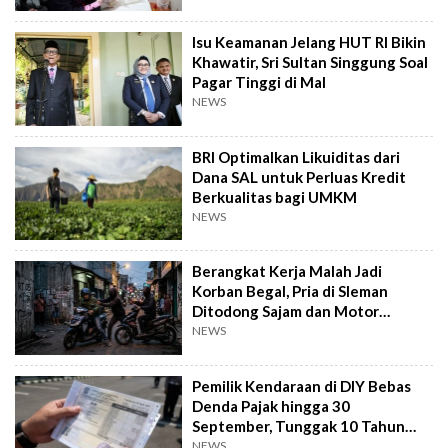
Isu Keamanan Jelang HUT RI Bikin
Khawatir, Sri Sultan Singgung Soal
Pagar Tinggi di Mal
NEWS
BRI Optimalkan Likuiditas dari
Dana SAL untuk Perluas Kredit
Berkualitas bagi UMKM
NEWS
Berangkat Kerja Malah Jadi
Korban Begal, Pria di Sleman
Ditodong Sajam dan Motor
Digasak
NEWS
Pemilik Kendaraan di DIY Bebas
Denda Pajak hingga 30
September, Tunggak 10 Tahun
Cukup Bayar 5 Tahun
NEWS