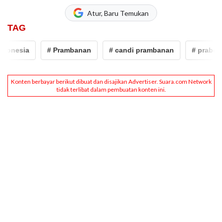
Atur, Baru Temukan
TAG
esia
# Prambanan
# candi prambanan
# prabowo