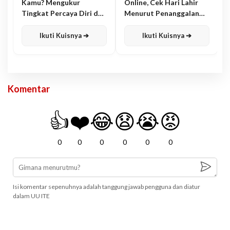
Kamu? Mengukur
Online, Cek Hari Lahir
Tingkat Percaya Diri dan
Menurut Penanggalan
Karisma
Jawa
Ikuti Kuisnya ➔
Ikuti Kuisnya ➔
Komentar
👍
❤️
😂
😧
😭
😡
0
0
0
0
0
0
Isi komentar sepenuhnya adalah tanggung jawab pengguna dan diatur
dalam UU ITE