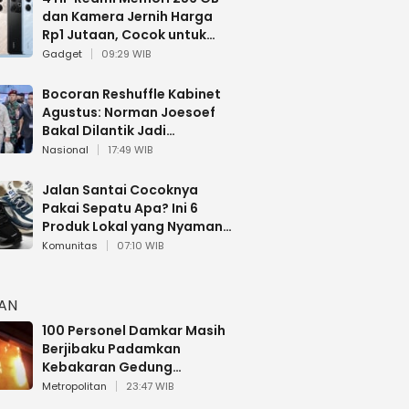
dan Kamera Jernih Harga
Rp1 Jutaan, Cocok untuk
Multitasking
Gadget
09:29 WIB
Bocoran Reshuffle Kabinet
Agustus: Norman Joesoef
Bakal Dilantik Jadi
Wamenhan RI
Nasional
17:49 WIB
Jalan Santai Cocoknya
Pakai Sepatu Apa? Ini 6
Produk Lokal yang Nyaman
Buat 17 Agustusan
Komunitas
07:10 WIB
HAN
100 Personel Damkar Masih
Berjibaku Padamkan
Kebakaran Gedung
Bapenda DKI
Metropolitan
23:47 WIB