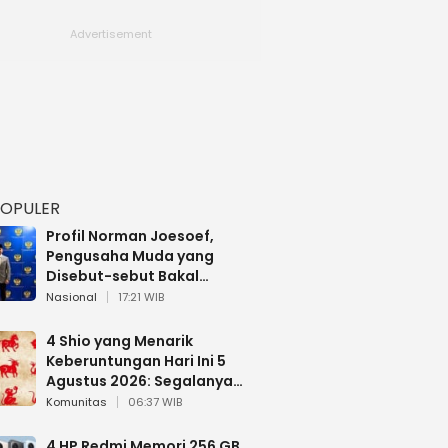
POPULER
Profil Norman Joesoef,
Pengusaha Muda yang
Disebut-sebut Bakal
Dilantik Jadi Wamenhan RI
Nasional
17:21 WIB
4 Shio yang Menarik
Keberuntungan Hari Ini 5
Agustus 2026: Segalanya
Berjalan Lancar
Komunitas
06:37 WIB
4 HP Redmi Memori 256 GB