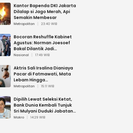
Kantor Bapenda DKI Jakarta
Dilalap si Jago Merah, Api
Semakin Membesar
Metropolitan
23:40 WIB
Bocoran Reshuffle Kabinet
Agustus: Norman Joesoef
Bakal Dilantik Jadi
Wamenhan RI
Nasional
17:49 WIB
Aktris Sali Irsalina Dianiaya
Pacar di Fatmawati, Mata
Lebam Hingga
Diselamatkan Polantas
Metropolitan
15:11 WIB
Dipilih Lewat Seleksi Ketat,
Bank Dunia Kembali Tunjuk
Sri Mulyani Duduki Jabatan
Strategis
Makro
14:29 WIB