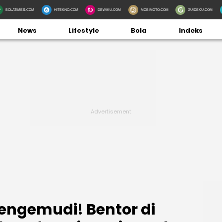
BOLATIMES.COM
HITEKNO.COM
DEWIKU.COM
MOBIMOTO.COM
GUIDEKU.COM
News
Lifestyle
Bola
Indeks
engemudi! Bentor di