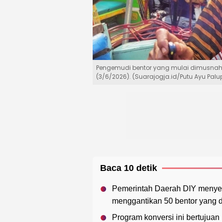
Pengemudi bentor yang mulai dimusnahka
(3/6/2026). (Suarajogja.id/Putu Ayu Palup
Baca 10 detik
Pemerintah Daerah DIY menyer
menggantikan 50 bentor yang d
Program konversi ini bertujua