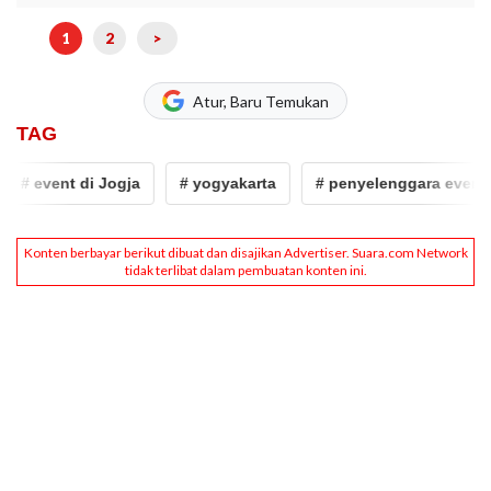
1
2
>
Atur, Baru Temukan
TAG
# event di Jogja
# yogyakarta
# penyelenggara event