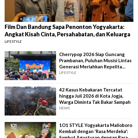
Film Dan Bandung Sapa Penonton Yogyakarta:
Angkat Kisah Cinta, Persahabatan, dan Keluarga
LIFESTYLE
Cherrypop 2026 Siap Guncang
Prambanan, Puluhan Musisi Lintas
Generasi Meriahkan Repelita
Musik
LIFESTYLE
42 Kasus Kebakaran Tercatat
hingga Juli 2026 di Kota Jogja,
Warga Diminta Tak Bakar Sampah
NEWS
1O1 STYLE Yogyakarta Malioboro
Kembali dengan 'Rasa Merdeka':
Sambut Agustusan dengan Rasa