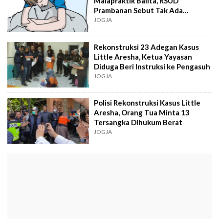
Malapraktik Balita, RSUD
Prambanan Sebut Tak Ada
Kelalaian Medis
JOGJA
Rekonstruksi 23 Adegan Kasus
Little Aresha, Ketua Yayasan
Diduga Beri Instruksi ke Pengasuh
JOGJA
Polisi Rekonstruksi Kasus Little
Aresha, Orang Tua Minta 13
Tersangka Dihukum Berat
JOGJA