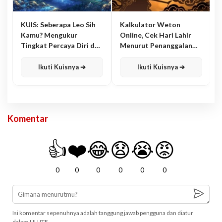
KUIS: Seberapa Leo Sih
Kalkulator Weton
Kamu? Mengukur
Online, Cek Hari Lahir
Tingkat Percaya Diri dan
Menurut Penanggalan
Karisma
Jawa
Ikuti Kuisnya ➔
Ikuti Kuisnya ➔
Komentar
👍
❤️
😂
😧
😭
😡
0
0
0
0
0
0
Isi komentar sepenuhnya adalah tanggung jawab pengguna dan diatur
dalam UU ITE