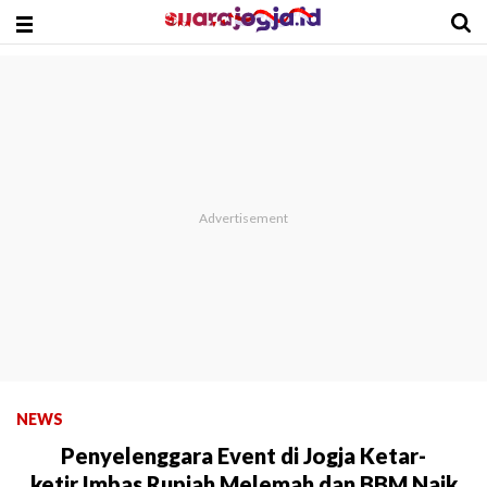
NEWS
Penyelenggara Event di Jogja Ketar-
ketir,Imbas Rupiah Melemah dan BBM Naik