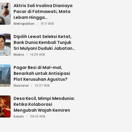
Aktris Sali Irsalina Dianiaya
Pacar di Fatmawati, Mata
Lebam Hingga
Diselamatkan Polantas
Metropolitan
15:11 WIB
Dipilih Lewat Seleksi Ketat,
Bank Dunia Kembali Tunjuk
Sri Mulyani Duduki Jabatan
Strategis
Makro
14:29 WIB
Pagar Besi di Mal-mal,
Benarkah untuk Antisipasi
Plot Kerusuhan Agustus?
Nasional
10:37 WIB
Desa Kecil, Mimpi Mendunia:
Ketika Kolaborasi
Mengubah Wajah Kemiren
Kolom
08:19 WIB