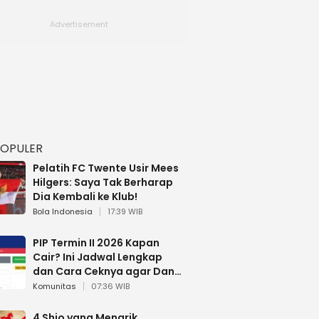
POPULER
Pelatih FC Twente Usir Mees
Hilgers: Saya Tak Berharap
Dia Kembali ke Klub!
Bola Indonesia
17:39 WIB
PIP Termin II 2026 Kapan
Cair? Ini Jadwal Lengkap
dan Cara Ceknya agar Dana
Tidak Hangus!
Komunitas
07:36 WIB
4 Shio yang Menarik