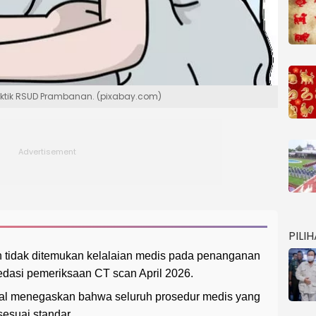
aktik RSUD Prambanan. (pixabay.com)
PILI
idak ditemukan kelalaian medis pada penanganan
edasi pemeriksaan CT scan April 2026.
ernal menegaskan bahwa seluruh prosedur medis yang
sesuai standar.