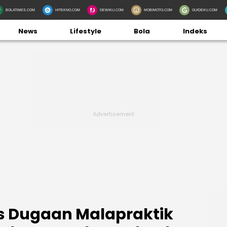
BOLATIMES.COM
HITEKNO.COM
DEWIKU.COM
MOBIMOTO.COM
GUIDEKU.COM
News
Lifestyle
Bola
Indeks
us Dugaan Malapraktik