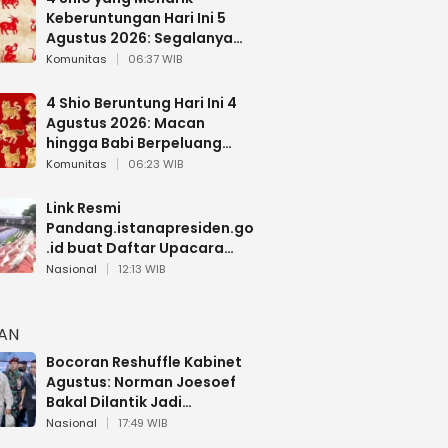
Keberuntungan Hari Ini 5
Agustus 2026: Segalanya
Berjalan Lancar
Komunitas
06:37 WIB
4 Shio Beruntung Hari Ini 4
Agustus 2026: Macan
hingga Babi Berpeluang
Dapat Kabar Baik
Komunitas
06:23 WIB
Link Resmi
Pandang.istanapresiden.go
.id buat Daftar Upacara
Bendera HUT RI di Istana
Nasional
12:13 WIB
Negara
HAN
Bocoran Reshuffle Kabinet
Agustus: Norman Joesoef
Bakal Dilantik Jadi
Wamenhan RI
Nasional
17:49 WIB