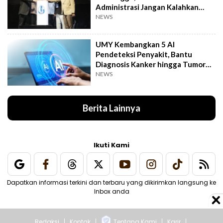
Administrasi Jangan Kalahkan
Kemanusiaan
NEWS
UMY Kembangkan 5 AI
Pendeteksi Penyakit, Bantu
Diagnosis Kanker hingga Tumor
Otak Lebih Cepat
NEWS
Berita Lainnya
Ikuti Kami
Dapatkan informasi terkini dan terbaru yang dikirimkan langsung ke
Inbox anda
Redaksi
Kontak
Tentang Kami
Karir