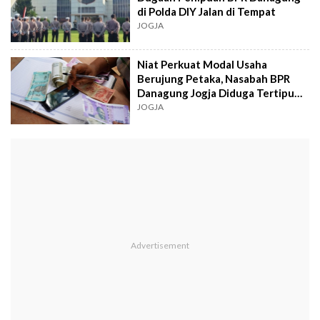
di Polda DIY Jalan di Tempat
JOGJA
Niat Perkuat Modal Usaha
Berujung Petaka, Nasabah BPR
Danagung Jogja Diduga Tertipu
hingga Bangkrut
JOGJA