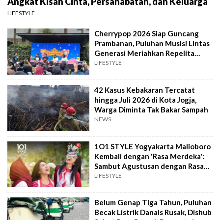
Angkat Kisah Cinta, Persahabatan, dan Keluarga
LIFESTYLE
Cherrypop 2026 Siap Guncang
Prambanan, Puluhan Musisi Lintas
Generasi Meriahkan Repelita
Musik
LIFESTYLE
42 Kasus Kebakaran Tercatat
hingga Juli 2026 di Kota Jogja,
Warga Diminta Tak Bakar Sampah
NEWS
1O1 STYLE Yogyakarta Malioboro
Kembali dengan 'Rasa Merdeka':
Sambut Agustusan dengan Rasa
dan Tawa
LIFESTYLE
Belum Genap Tiga Tahun, Puluhan
Becak Listrik Danais Rusak, Dishub