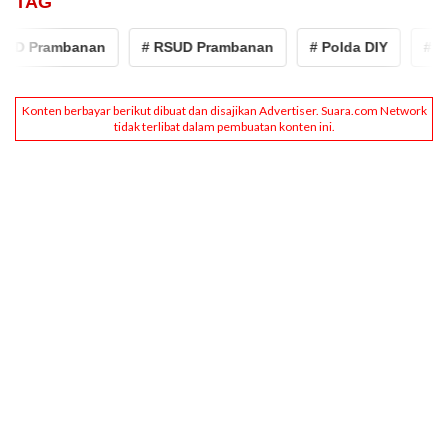
TAG
D Prambanan
# RSUD Prambanan
# Polda DIY
# Malap