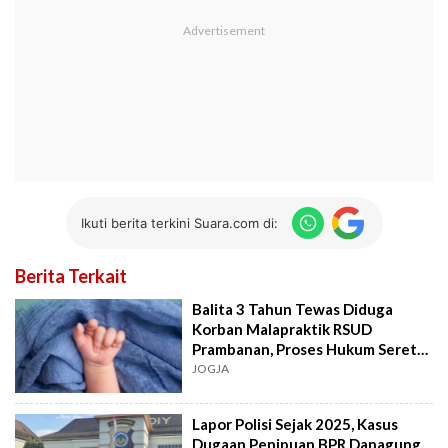
Ikuti berita terkini Suara.com di:
Berita Terkait
Balita 3 Tahun Tewas Diduga
Korban Malapraktik RSUD
Prambanan, Proses Hukum Seret
Nama Direktur
JOGJA
Lapor Polisi Sejak 2025, Kasus
Dugaan Penipuan BPR Danagung