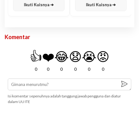
Ikuti Kuisnya ➔
Ikuti Kuisnya ➔
Komentar
👍
❤️
😂
😧
😭
😡
0
0
0
0
0
0
Isi komentar sepenuhnya adalah tanggung jawab pengguna dan diatur
dalam UU ITE