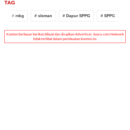
TAG
# mbg
# sleman
# Dapur SPPG
# SPPG
# 