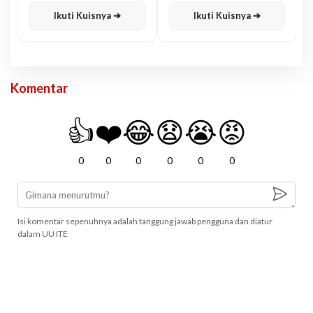
Ikuti Kuisnya ➔
Ikuti Kuisnya ➔
Komentar
👍
❤️
😂
😧
😭
😡
0
0
0
0
0
0
Isi komentar sepenuhnya adalah tanggung jawab pengguna dan diatur
dalam UU ITE