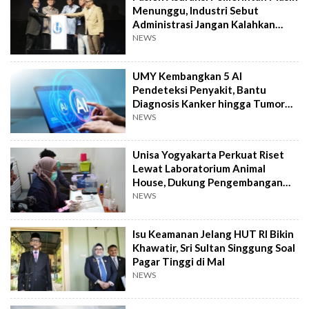
Menunggu, Industri Sebut
Administrasi Jangan Kalahkan
Kemanusiaan
NEWS
UMY Kembangkan 5 AI
Pendeteksi Penyakit, Bantu
Diagnosis Kanker hingga Tumor
Otak Lebih Cepat
NEWS
Unisa Yogyakarta Perkuat Riset
Lewat Laboratorium Animal
House, Dukung Pengembangan
Kandidat Obat
NEWS
Isu Keamanan Jelang HUT RI Bikin
Khawatir, Sri Sultan Singgung Soal
Pagar Tinggi di Mal
NEWS