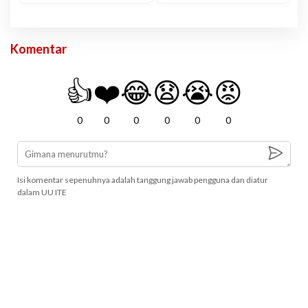
Komentar
👍
❤️
😂
😧
😭
😡
0
0
0
0
0
0
Isi komentar sepenuhnya adalah tanggung jawab pengguna dan diatur
dalam UU ITE