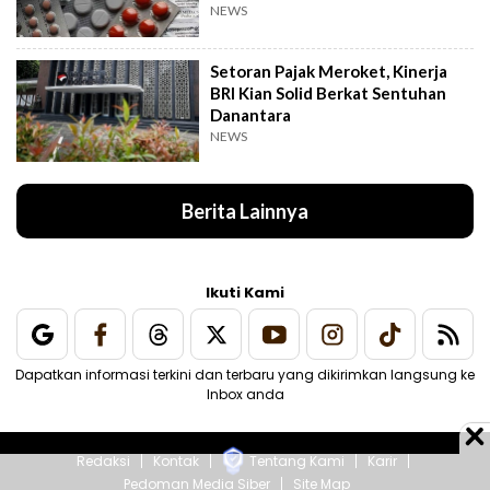
NEWS
Setoran Pajak Meroket, Kinerja
BRI Kian Solid Berkat Sentuhan
Danantara
NEWS
Berita Lainnya
Ikuti Kami
Dapatkan informasi terkini dan terbaru yang dikirimkan langsung ke
Inbox anda
Redaksi
Kontak
Tentang Kami
Karir
Pedoman Media Siber
Site Map