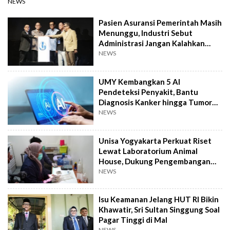
NEWS
Pasien Asuransi Pemerintah Masih
Menunggu, Industri Sebut
Administrasi Jangan Kalahkan
Kemanusiaan
NEWS
UMY Kembangkan 5 AI
Pendeteksi Penyakit, Bantu
Diagnosis Kanker hingga Tumor
Otak Lebih Cepat
NEWS
Unisa Yogyakarta Perkuat Riset
Lewat Laboratorium Animal
House, Dukung Pengembangan
Kandidat Obat
NEWS
Isu Keamanan Jelang HUT RI Bikin
Khawatir, Sri Sultan Singgung Soal
Pagar Tinggi di Mal
NEWS