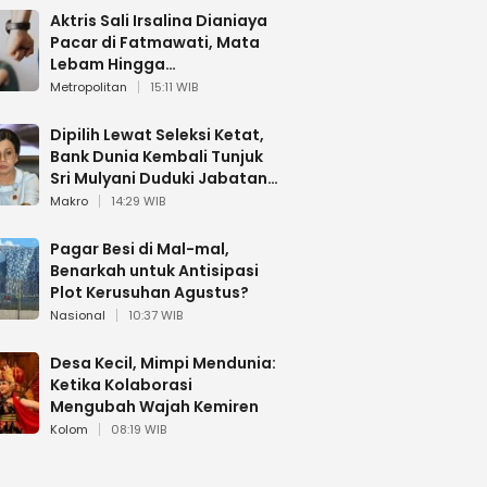
Aktris Sali Irsalina Dianiaya
Pacar di Fatmawati, Mata
Lebam Hingga
Diselamatkan Polantas
Metropolitan
15:11 WIB
Dipilih Lewat Seleksi Ketat,
Bank Dunia Kembali Tunjuk
Sri Mulyani Duduki Jabatan
Strategis
Makro
14:29 WIB
Pagar Besi di Mal-mal,
Benarkah untuk Antisipasi
Plot Kerusuhan Agustus?
Nasional
10:37 WIB
Desa Kecil, Mimpi Mendunia:
Ketika Kolaborasi
Mengubah Wajah Kemiren
Kolom
08:19 WIB