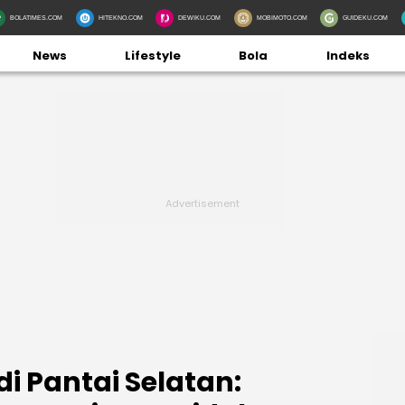
BOLATIMES.COM
HITEKNO.COM
DEWIKU.COM
MOBIMOTO.COM
GUIDEKU.COM
News
Lifestyle
Bola
Indeks
di Pantai Selatan: