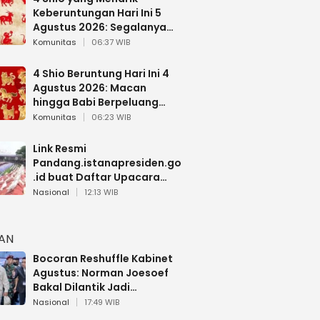
Keberuntungan Hari Ini 5
Agustus 2026: Segalanya
Berjalan Lancar
Komunitas
06:37 WIB
4 Shio Beruntung Hari Ini 4
Agustus 2026: Macan
hingga Babi Berpeluang
Dapat Kabar Baik
Komunitas
06:23 WIB
Link Resmi
Pandang.istanapresiden.go
.id buat Daftar Upacara
Bendera HUT RI di Istana
Nasional
12:13 WIB
Negara
HAN
Bocoran Reshuffle Kabinet
Agustus: Norman Joesoef
Bakal Dilantik Jadi
Wamenhan RI
Nasional
17:49 WIB