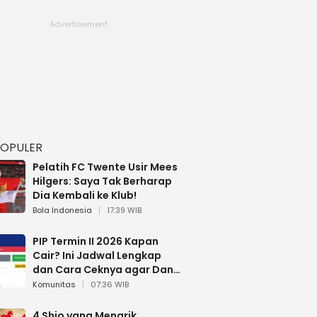
POPULER
Pelatih FC Twente Usir Mees
Hilgers: Saya Tak Berharap
Dia Kembali ke Klub!
Bola Indonesia
17:39 WIB
PIP Termin II 2026 Kapan
Cair? Ini Jadwal Lengkap
dan Cara Ceknya agar Dana
Tidak Hangus!
Komunitas
07:36 WIB
4 Shio yang Menarik