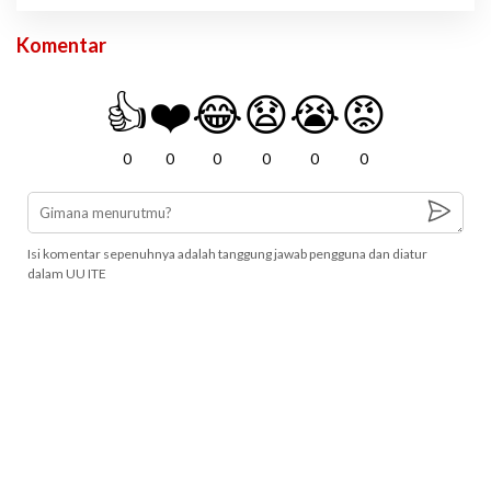
Komentar
👍
❤️
😂
😧
😭
😡
0
0
0
0
0
0
Isi komentar sepenuhnya adalah tanggung jawab pengguna dan diatur
dalam UU ITE