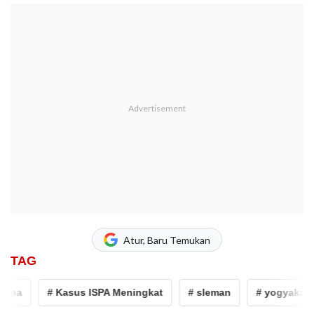
Atur, Baru Temukan
TAG
pa
# Kasus ISPA Meningkat
# sleman
# yogyakarta