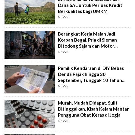
Dana SAL untuk Perluas Kredit
Berkualitas bagi UMKM
NEWS
Berangkat Kerja Malah Jadi
Korban Begal, Pria di Sleman
Ditodong Sajam dan Motor
Digasak
NEWS
Pemilik Kendaraan di DIY Bebas
Denda Pajak hingga 30
September, Tunggak 10 Tahun
Cukup Bayar 5 Tahun
NEWS
Murah, Mudah Didapat, Sulit
Ditinggalkan, Kisah Kelam Mantan
Pengguna Obat Keras di Jogja
NEWS