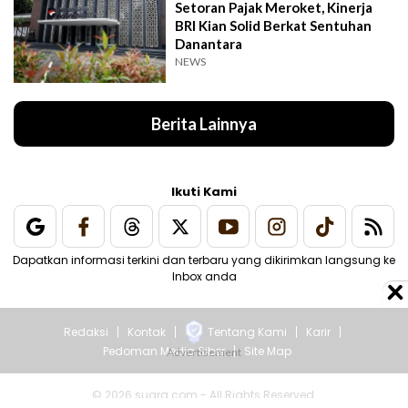
Setoran Pajak Meroket, Kinerja
BRI Kian Solid Berkat Sentuhan
Danantara
NEWS
Berita Lainnya
Ikuti Kami
Dapatkan informasi terkini dan terbaru yang dikirimkan langsung ke
Inbox anda
Redaksi
Kontak
Tentang Kami
Karir
Pedoman Media Siber
Site Map
© 2026 suara.com - All Rights Reserved.