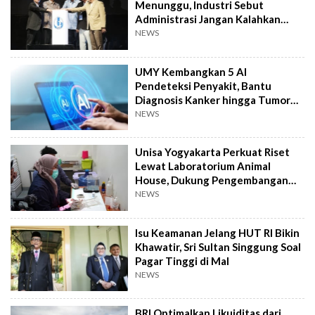
Menunggu, Industri Sebut
Administrasi Jangan Kalahkan
Kemanusiaan
NEWS
UMY Kembangkan 5 AI
Pendeteksi Penyakit, Bantu
Diagnosis Kanker hingga Tumor
Otak Lebih Cepat
NEWS
Unisa Yogyakarta Perkuat Riset
Lewat Laboratorium Animal
House, Dukung Pengembangan
Kandidat Obat
NEWS
Isu Keamanan Jelang HUT RI Bikin
Khawatir, Sri Sultan Singgung Soal
Pagar Tinggi di Mal
NEWS
BRI Optimalkan Likuiditas dari