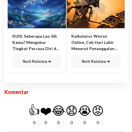
KUIS: Seberapa Leo Sih
Kalkulator Weton
Kamu? Mengukur
Online, Cek Hari Lahir
Tingkat Percaya Diri dan
Menurut Penanggalan
Karisma
Jawa
Ikuti Kuisnya ➔
Ikuti Kuisnya ➔
Komentar
👍
❤️
😂
😧
😭
😡
0
0
0
0
0
0