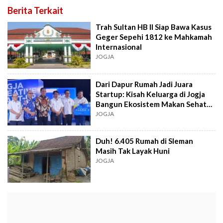
Berita Terkait
Trah Sultan HB II Siap Bawa Kasus
Geger Sepehi 1812 ke Mahkamah
Internasional
JOGJA
Dari Dapur Rumah Jadi Juara
Startup: Kisah Keluarga di Jogja
Bangun Ekosistem Makan Sehat
Bayi
JOGJA
Duh! 6.405 Rumah di Sleman
Masih Tak Layak Huni
JOGJA