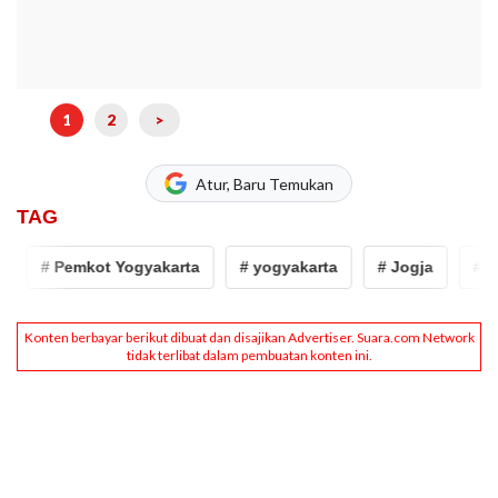
1
2
>
Atur, Baru Temukan
TAG
# Pemkot Yogyakarta
# yogyakarta
# Jogja
# Jogj