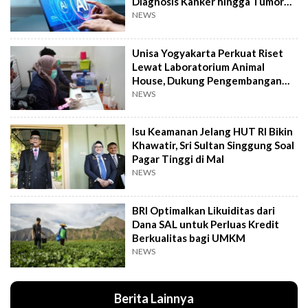
Diagnosis Kanker hingga Tumor
Otak Lebih Cepat
NEWS
Unisa Yogyakarta Perkuat Riset
Lewat Laboratorium Animal
House, Dukung Pengembangan
Kandidat Obat
NEWS
Isu Keamanan Jelang HUT RI Bikin
Khawatir, Sri Sultan Singgung Soal
Pagar Tinggi di Mal
NEWS
BRI Optimalkan Likuiditas dari
Dana SAL untuk Perluas Kredit
Berkualitas bagi UMKM
NEWS
Berita Lainnya