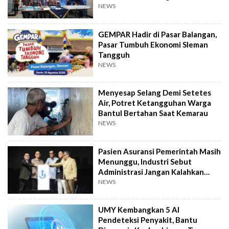
Distop
NEWS
GEMPAR Hadir di Pasar Balangan,
Pasar Tumbuh Ekonomi Sleman
Tangguh
NEWS
Menyesap Selang Demi Setetes
Air, Potret Ketangguhan Warga
Bantul Bertahan Saat Kemarau
NEWS
Pasien Asuransi Pemerintah Masih
Menunggu, Industri Sebut
Administrasi Jangan Kalahkan
Kemanusiaan
NEWS
UMY Kembangkan 5 AI
Pendeteksi Penyakit, Bantu